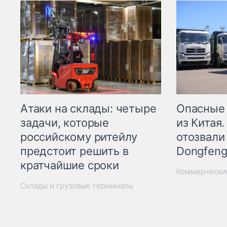
Опасные
Атаки на склады: четыре
из Китая.
задачи, которые
отозвали
российскому ритейлу
Dongfeng
предстоит решить в
кратчайшие сроки
Коммерчески
Склады и грузовые терминалы