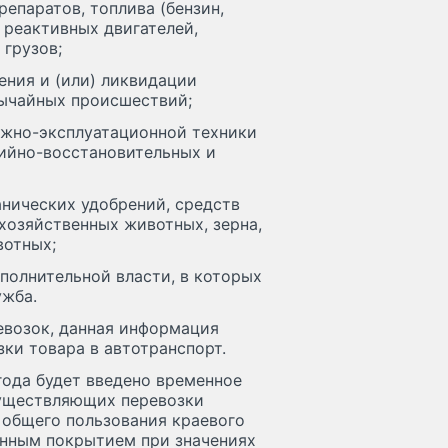
епаратов, топлива (бензин,
 реактивных двигателей,
 грузов;
ения и (или) ликвидации
вычайных происшествий;
ожно-эксплуатационной техники
ийно-восстановительных и
анических удобрений, средств
хозяйственных животных, зерна,
вотных;
полнительной власти, в которых
ужба.
евозок, данная информация
ки товара в автотранспорт.
 года будет введено временное
существляющих перевозки
 общего пользования краевого
онным покрытием при значениях