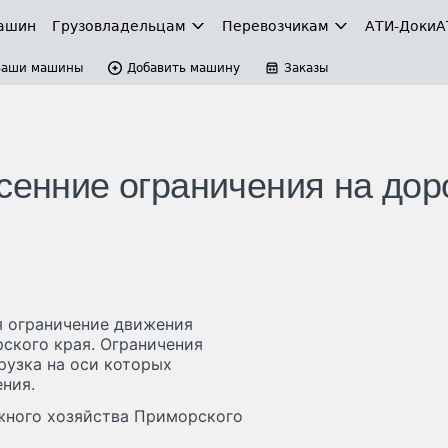
ашин
Грузовладельцам
Перевозчикам
АТИ-Доки
А
Ваши машины
Добавить машину
Заказы
сенние ограничения на дор
ся ограничение движения
ского края. Ограничения
рузка на оси которых
ния.
жного хозяйства Приморского