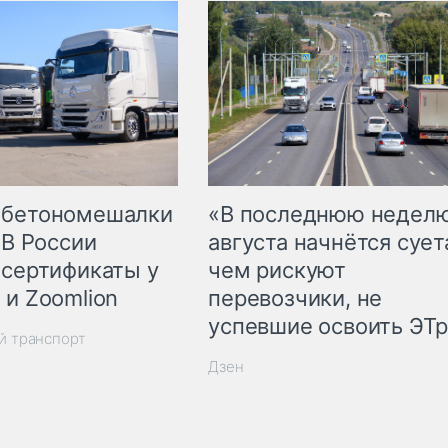
 бетономешалки
«В последнюю недел
 В России
августа начнётся суета
 сертификаты у
чем рискуют
 и Zoomlion
перевозчики, не
успевшие освоить ЭТ
й транспорт
Дзен