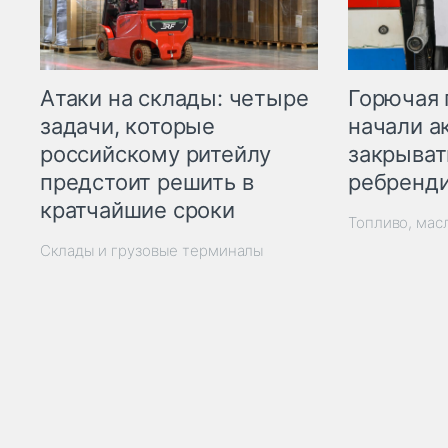
Горючая 
Атаки на склады: четыре
начали а
задачи, которые
закрыват
российскому ритейлу
ребренд
предстоит решить в
кратчайшие сроки
Топливо, мас
Склады и грузовые терминалы