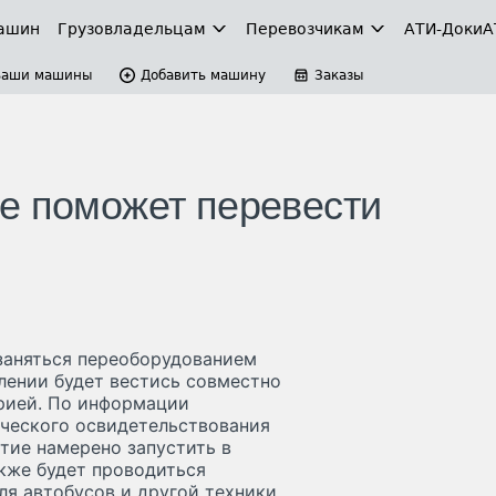
ашин
Грузовладельцам
Перевозчикам
АТИ-Доки
А
Ваши машины
Добавить машину
Заказы
е поможет перевести
 заняться переоборудованием
влении будет вестись совместно
рией. По информации
ческого освидетельствования
тие намерено запустить в
акже будет проводиться
я автобусов и другой техники.