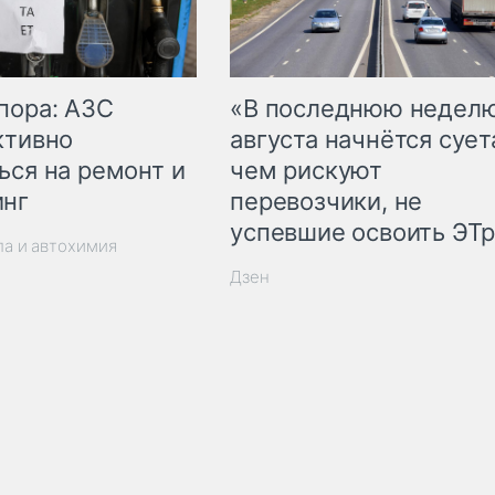
пора: АЗС
«В последнюю недел
ктивно
августа начнётся суета
ься на ремонт и
чем рискуют
инг
перевозчики, не
успевшие освоить ЭТ
ла и автохимия
Дзен