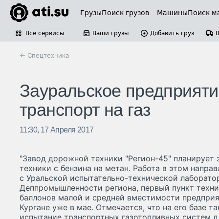
Грузы
Поиск грузов
Машины
Поиск м
Все сервисы
Ваши грузы
Добавить груз
← Спецтехника
Зауральское предприяти
транспорт на газ
11:30, 17 Апреля 2017
"Завод дорожной техники "Регион-45" планирует
техники с бензина на метан. Работа в этом напра
с Уральской испытательно-технической лаборато
Деппромышленности региона, первый пункт техни
баллонов малой и средней вместимости предприя
Кургане уже в мае. Отмечается, что на его базе т
испытание транспортных газотопливных систем дл