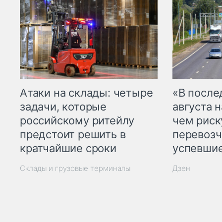
Атаки на склады: четыре
«В посл
задачи, которые
августа н
российскому ритейлу
чем рис
предстоит решить в
перевозч
кратчайшие сроки
успевшие
Склады и грузовые терминалы
Дзен