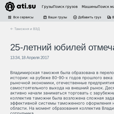
Грузы
Поиск грузов
Машины
Поиск м
Все сервисы
Ваши грузы
Добавить груз
← Таможня и ВЭД
25-летний юбилей отме
13:34, 18 Апреля 2017
Владимирская таможня была образована в перел
истории: на рубеже 80-90-х годов прошлого века
рыночной экономики, отечественные предприяти
самостоятельного выхода на внешний рынок. Дес
активно начали заниматься торговать с зарубеж
коллектив таможни была возложена сложная зад
эффективной системы таможенного оформления 
области. На момент образования коллектив Влад
сотрудника.