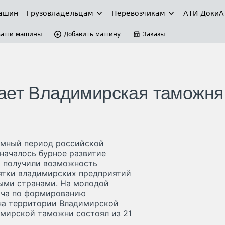
ашин
Грузовладельцам
Перевозчикам
АТИ-Доки
А
Ваши машины
Добавить машину
Заказы
чает Владимирская таможня
омный период российской
 началось бурное развитие
я получили возможность
ятки владимирских предприятий
ными странами. На молодой
ача по формированию
на территории Владимирской
имирской таможни состоял из 21