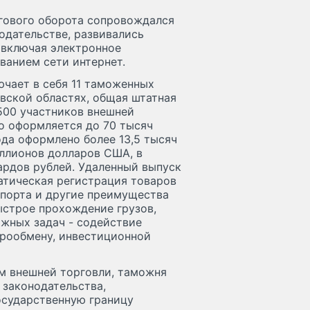
гового оборота сопровождался
дательстве, развивались
 включая электронное
ванием сети интернет.
чает в себя 11 таможенных
вской областях, общая штатная
500 участников внешней
о оформляется до 70 тысяч
ода оформлено более 13,5 тысяч
ллионов долларов США, в
рдов рублей. Удаленный выпуск
атическая регистрация товаров
спорта и другие преимущества
ыстрое прохождение грузов,
ажных задач - содействие
арообмену, инвестиционной
м внешней торговли, таможня
законодательства,
осударственную границу