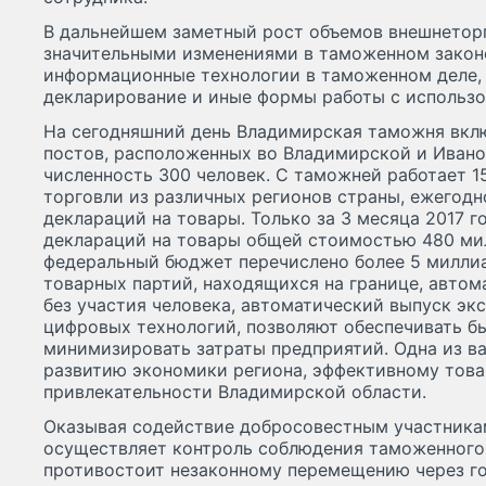
В дальнейшем заметный рост объемов внешнетор
значительными изменениями в таможенном законо
информационные технологии в таможенном деле,
декларирование и иные формы работы с использо
На сегодняшний день Владимирская таможня вклю
постов, расположенных во Владимирской и Ивано
численность 300 человек. С таможней работает 1
торговли из различных регионов страны, ежегодн
деклараций на товары. Только за 3 месяца 2017 г
деклараций на товары общей стоимостью 480 ми
федеральный бюджет перечислено более 5 миллиа
товарных партий, находящихся на границе, автом
без участия человека, автоматический выпуск эк
цифровых технологий, позволяют обеспечивать б
минимизировать затраты предприятий. Одна из в
развитию экономики региона, эффективному тов
привлекательности Владимирской области.
Оказывая содействие добросовестным участника
осуществляет контроль соблюдения таможенного 
противостоит незаконному перемещению через г