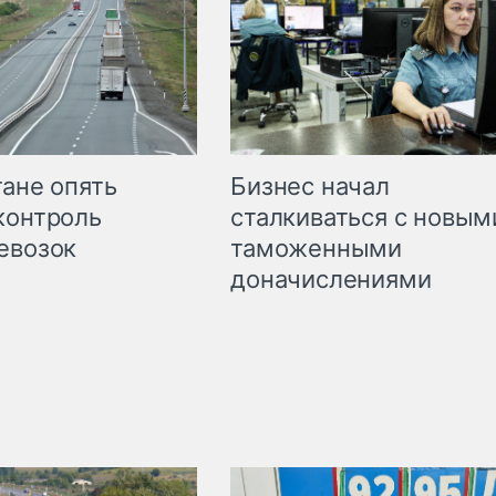
Бизнес начал
тане опять
сталкиваться с новым
контроль
таможенными
евозок
доначислениями