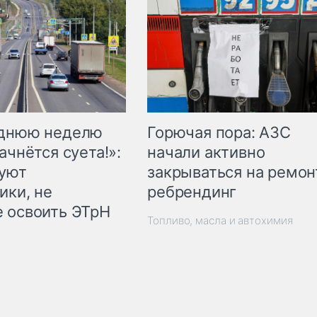
Горючая пора: АЗС
еднюю неделю
начали активно
ачнётся суета!»:
закрываться на ремон
куют
ребрендинг
ики, не
 освоить ЭТрН
Топливо, масла и автохимия