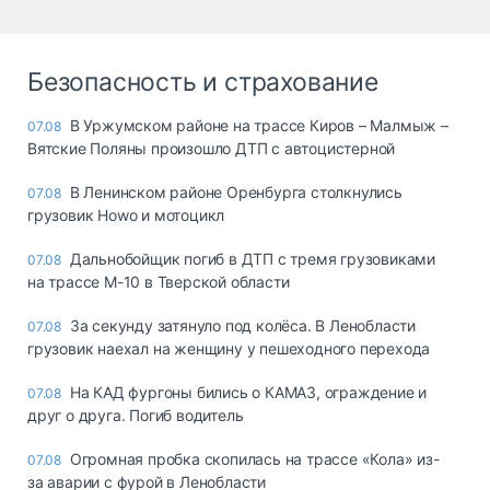
Безопасность и страхование
В Уржумском районе на трассе Киров – Малмыж –
07.08
Вятские Поляны произошло ДТП с автоцистерной
В Ленинском районе Оренбурга столкнулись
07.08
грузовик Howo и мотоцикл
Дальнобойщик погиб в ДТП с тремя грузовиками
07.08
на трассе М-10 в Тверской области
За секунду затянуло под колёса. В Ленобласти
07.08
грузовик наехал на женщину у пешеходного перехода
На КАД фургоны бились о КАМАЗ, ограждение и
07.08
друг о друга. Погиб водитель
Огромная пробка скопилась на трассе «Кола» из-
07.08
за аварии с фурой в Ленобласти