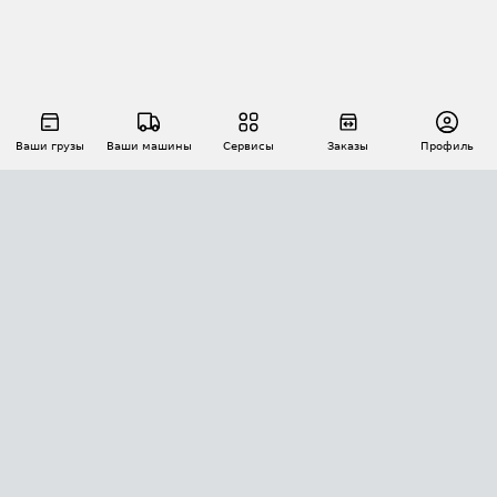
Ваши грузы
Ваши машины
Сервисы
Заказы
Профиль
АВТОМАТИЗАЦИЯ ПЕРЕВОЗОК
Площадки
Заказы
Торги
Тендеры
АТИ-Доки
GPS-мониторинг
АТИ Мессенджер
Цепочки грузов
API ATI.SU
ПОЛЕЗНОЕ
Расчет расстояний
БЕЗОПАСНОСТЬ
Академия ATI.SU
ATI.SU о безопасности