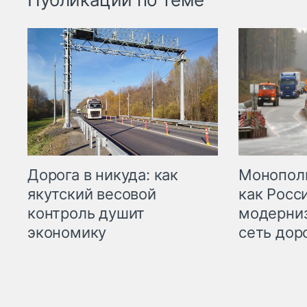
Дорога в никуда: как
Монополи
якутский весовой
как Росс
контроль душит
модерни
экономику
сеть дор