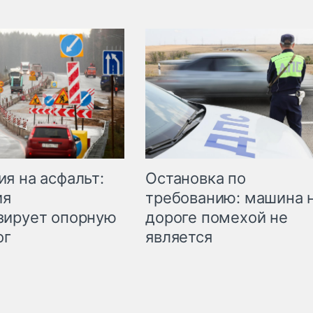
Остановка по
я на асфальт:
требованию: машина 
ия
дороге помехой не
зирует опорную
является
ог