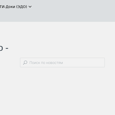
ТИ-Доки (ЭДО)
 -