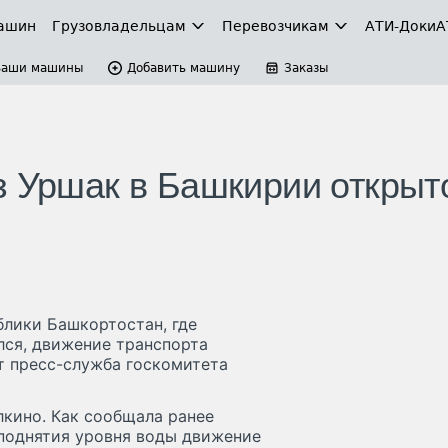
ашин
Грузовладельцам
Перевозчикам
АТИ-Доки
А
Ваши машины
Добавить машину
Заказы
з Уршак в Башкирии открыто
блики Башкортостан, где
лся, движение транспорта
т пресс-служба госкомитета
лкино. Как сообщала ранее
 поднятия уровня воды движение