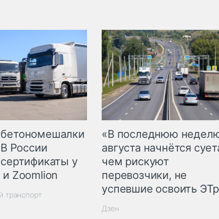
 бетономешалки
«В последнюю недел
 В России
августа начнётся суета
 сертификаты у
чем рискуют
 и Zoomlion
перевозчики, не
успевшие освоить ЭТ
й транспорт
Дзен