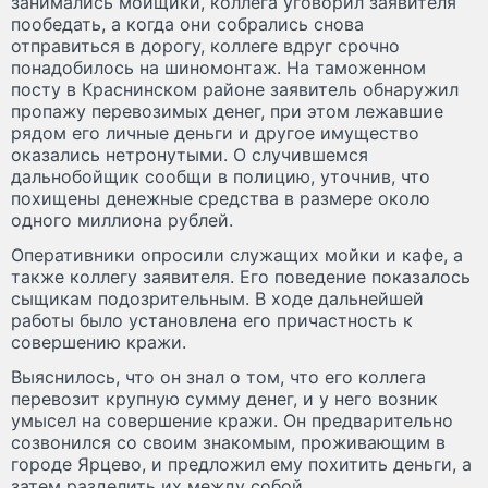
занимались мойщики, коллега уговорил заявителя
пообедать, а когда они собрались снова
отправиться в дорогу, коллеге вдруг срочно
понадобилось на шиномонтаж. На таможенном
посту в Краснинском районе заявитель обнаружил
пропажу перевозимых денег, при этом лежавшие
рядом его личные деньги и другое имущество
оказались нетронутыми. О случившемся
дальнобойщик сообщи в полицию, уточнив, что
похищены денежные средства в размере около
одного миллиона рублей.
Оперативники опросили служащих мойки и кафе, а
также коллегу заявителя. Его поведение показалось
сыщикам подозрительным. В ходе дальнейшей
работы было установлена его причастность к
совершению кражи.
Выяснилось, что он знал о том, что его коллега
перевозит крупную сумму денег, и у него возник
умысел на совершение кражи. Он предварительно
созвонился со своим знакомым, проживающим в
городе Ярцево, и предложил ему похитить деньги, а
затем разделить их между собой.