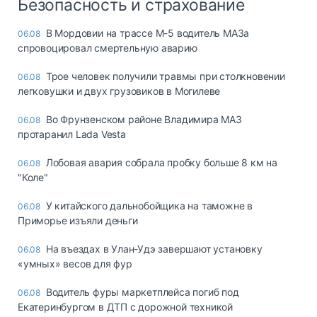
Безопасность и страхование
В Мордовии на трассе М-5 водитель МАЗа
06.08
спровоцировал смертельную аварию
Трое человек получили травмы при столкновении
06.08
легковушки и двух грузовиков в Могилеве
Во Фрунзенском районе Владимира МАЗ
06.08
протаранил Lada Vesta
Лобовая авария собрала пробку больше 8 км на
06.08
"Коле"
У китайского дальнобойщика на таможне в
06.08
Приморье изъяли деньги
Ha въeздax в Улaн-Удэ зaвepшaют ycтaнoвкy
06.08
«yмныx» вecoв для фyp
Водитель фуры маркетплейса погиб под
06.08
Екатеринбургом в ДТП с дорожной техникой