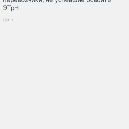
ЭТрН
Дзен