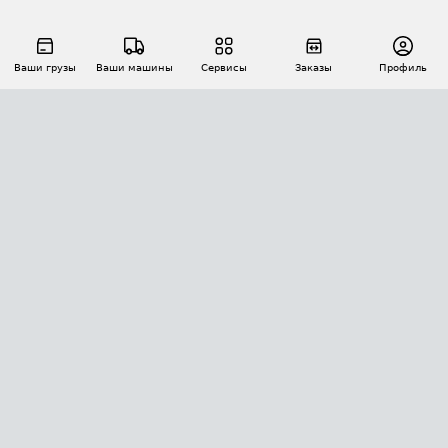
Ваши грузы
Ваши машины
Сервисы
Заказы
Профиль
АВТОМАТИЗАЦИЯ ПЕРЕВОЗОК
Площадки
Заказы
Торги
Тендеры
АТИ-Доки
GPS-мониторинг
АТИ Мессенджер
Цепочки грузов
API ATI.SU
ПОЛЕЗНОЕ
Расчет расстояний
БЕЗОПАСНОСТЬ
Академия ATI.SU
ATI.SU о безопасности
Звезды ATI.SU на вашем сайте
КОНТАКТЫ И ТАРИФЫ
Памятка по проверке контрагентов
Индекс ATI.SU FTL РФ
О системе ATI.SU
Светофор+
Средние ставки
ИНФОРМАЦИЯ