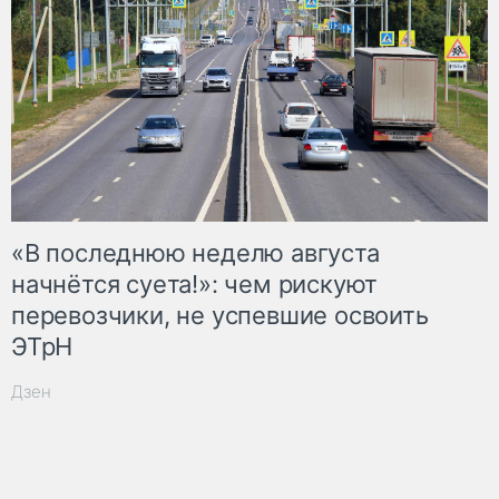
«В последнюю неделю августа
начнётся суета!»: чем рискуют
перевозчики, не успевшие освоить
ЭТрН
Дзен