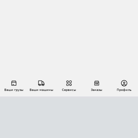
Ваши грузы
Ваши машины
Сервисы
Заказы
Профиль
АВТОМАТИЗАЦИЯ ПЕРЕВОЗОК
Площадки
Заказы
Торги
Тендеры
АТИ-Доки