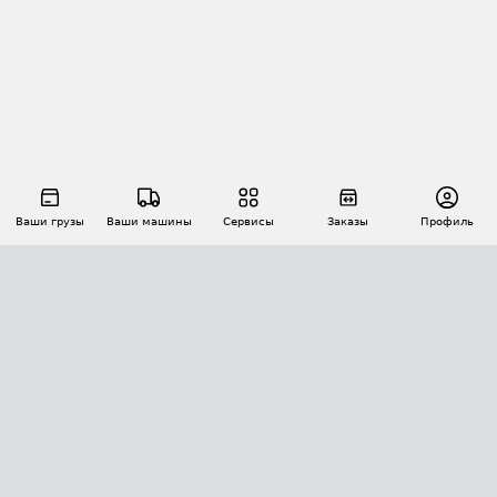
Ваши грузы
Ваши машины
Сервисы
Заказы
Профиль
АВТОМАТИЗАЦИЯ ПЕРЕВОЗОК
Площадки
Заказы
Торги
Тендеры
АТИ-Доки
GPS-мониторинг
АТИ Мессенджер
Цепочки грузов
API ATI.SU
ПОЛЕЗНОЕ