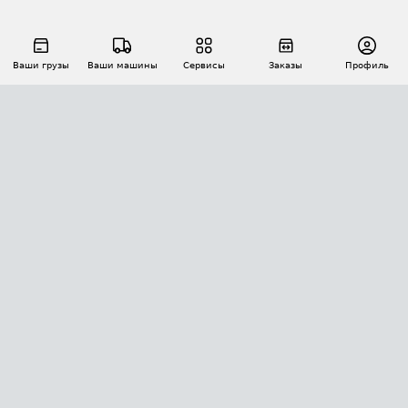
Ваши грузы
Ваши машины
Сервисы
Заказы
Профиль
АВТОМАТИЗАЦИЯ ПЕРЕВОЗОК
Площадки
Заказы
Торги
Тендеры
АТИ-Доки
GPS-мониторинг
АТИ Мессенджер
Цепочки грузов
API ATI.SU
ПОЛЕЗНОЕ
Расчет расстояний
БЕЗОПАСНОСТЬ
Академия ATI.SU
ATI.SU о безопасности
Звезды ATI.SU на вашем сайте
КОНТАКТЫ И ТАРИФЫ
Памятка по проверке контрагентов
Индекс ATI.SU FTL РФ
О системе ATI.SU
Светофор+