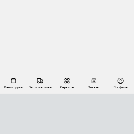
Ваши грузы
Ваши машины
Сервисы
Заказы
Профиль
АВТОМАТИЗАЦИЯ ПЕРЕВОЗОК
Площадки
Заказы
Торги
Тендеры
АТИ-Доки