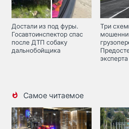
Три схе
Достали из под фуры.
мошенни
Госавтоинспектор спас
грузопер
после ДТП собаку
Предост
дальнобойщика
эксперта
Самое читаемое