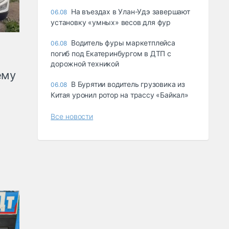
Ha въeздax в Улaн-Удэ зaвepшaют
06.08
ycтaнoвкy «yмныx» вecoв для фyp
Водитель фуры маркетплейса
06.08
погиб под Екатеринбургом в ДТП с
дорожной техникой
ему
В Бурятии водитель грузовика из
06.08
Китая уронил ротор на трассу «Байкал»
Все новости