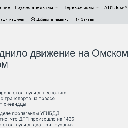
ашин
Грузовладельцам
Перевозчикам
АТИ-Доки
А
Ваши машины
Добавить машину
Заказы
уднило движение на Омско
ом
реля столкнулись несколько
ие транспорта на трассе
т очевидцы.
тделе пропаганды УГИБДД
тно, что ДТП произошло на 1436
о столкнулись два-три грузовых