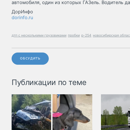
автомобиля, один из которых ГАЗель. Водитель д
ДорИнфо
dorinfo.ru
дтп с несколькими грузовиками
пробки
р-254
новосибирская облас
ОБСУДИТЬ
Публикации по теме