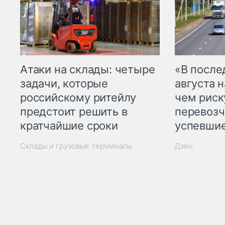
Атаки на склады: четыре
«В посл
задачи, которые
августа н
российскому ритейлу
чем рис
предстоит решить в
перевозч
кратчайшие сроки
успевшие
Склады и грузовые терминалы
Дзен