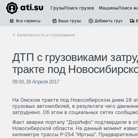
Грузы
Поиск грузов
Машины
Поиск м
Все сервисы
Ваши грузы
Добавить груз
← Безопасность и страхование
ДТП с грузовиками затр
тракте под Новосибирск
09:30, 28 Апреля 2017
На Омском тракте под Новосибирском днем 28 ап
грузовых автомобилей, в результате чего движен
затруднено. Об этом в социальных сетях сообщаю
Факт аварии порталу "ДорИнфо" подтвердили в о
Новосибирской области. На данный момент извес
километре трассы Р-254 "Иртыш". Предварительн