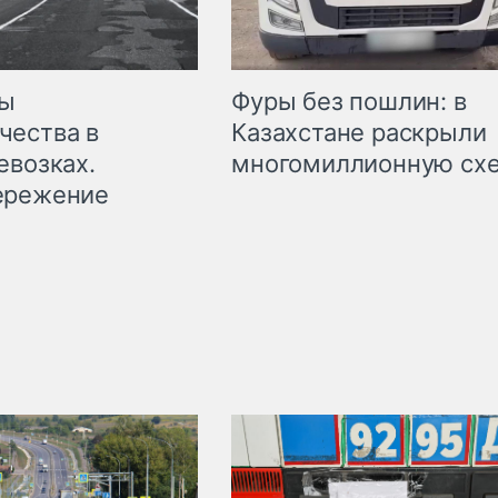
мы
Фуры без пошлин: в
чества в
Казахстане раскрыли
евозках.
многомиллионную сх
ережение