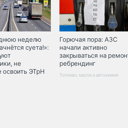
Горючая пора: АЗС
еднюю неделю
начали активно
ачнётся суета!»:
закрываться на ремон
куют
ребрендинг
ики, не
 освоить ЭТрН
Топливо, масла и автохимия