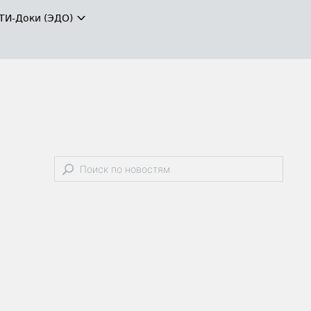
ТИ-Доки (ЭДО)
м