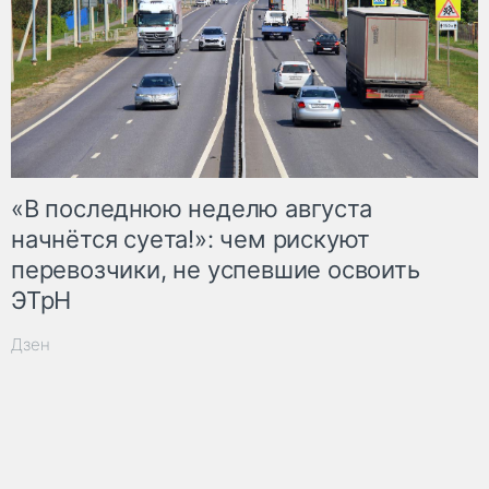
«В последнюю неделю августа
начнётся суета!»: чем рискуют
перевозчики, не успевшие освоить
ЭТрН
Дзен