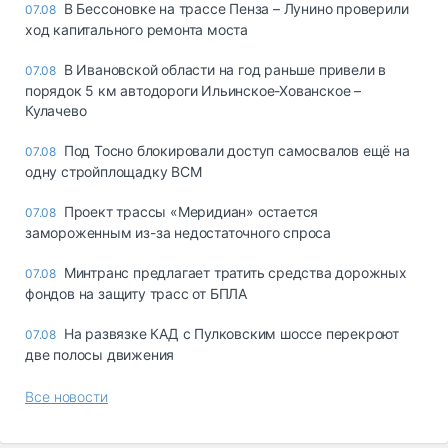
В Бессоновке на трассе Пенза – Лунино проверили
07.08
ход капитального ремонта моста
В Ивановской области на год раньше привели в
07.08
порядок 5 км автодороги Ильинское-Хованское –
Кулачево
Под Тосно блокировали доступ самосвалов ещё на
07.08
одну стройплощадку ВСМ
Проект трассы «Меридиан» остается
07.08
замороженным из-за недостаточного спроса
Минтранс предлагает тратить средства дорожных
07.08
фондов на защиту трасс от БПЛА
На развязке КАД с Пулковским шоссе перекроют
07.08
две полосы движения
Все новости