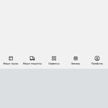
Ваши грузы
Ваши машины
Сервисы
Заказы
Профиль
АВТОМАТИЗАЦИЯ ПЕРЕВОЗОК
Площадки
Заказы
Торги
Тендеры
АТИ-Доки
GPS-мониторинг
АТИ Мессенджер
Цепочки грузов