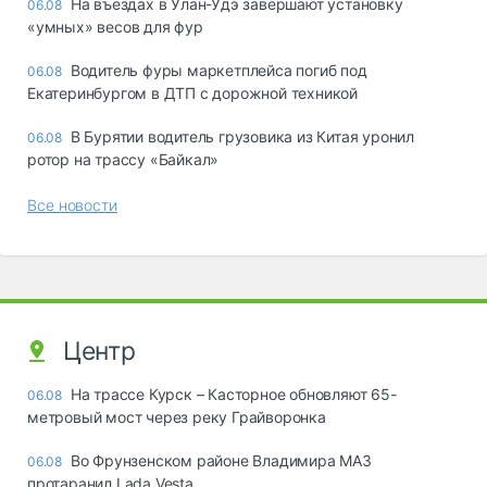
Ha въeздax в Улaн-Удэ зaвepшaют ycтaнoвкy
06.08
«yмныx» вecoв для фyp
Водитель фуры маркетплейса погиб под
06.08
Екатеринбургом в ДТП с дорожной техникой
В Бурятии водитель грузовика из Китая уронил
06.08
ротор на трассу «Байкал»
Все новости
Центр
На трассе Курск – Касторное обновляют 65-
06.08
метровый мост через реку Грайворонка
Во Фрунзенском районе Владимира МАЗ
06.08
протаранил Lada Vesta