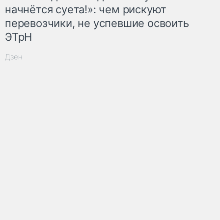
начнётся суета!»: чем рискуют
перевозчики, не успевшие освоить
ЭТрН
Дзен