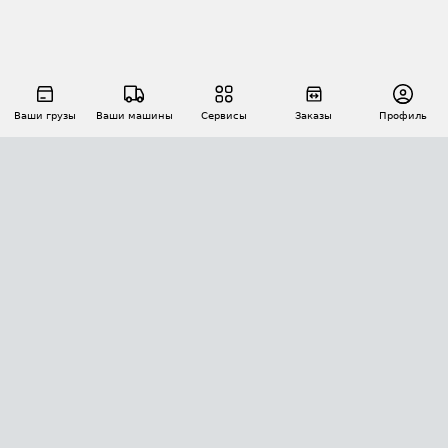
Ваши грузы
Ваши машины
Сервисы
Заказы
Профиль
АВТОМАТИЗАЦИЯ ПЕРЕВОЗОК
Площадки
Заказы
Торги
Тендеры
АТИ-Доки
GPS-мониторинг
АТИ Мессенджер
Цепочки грузов
API ATI.SU
ПОЛЕЗНОЕ
Расчет расстояний
БЕЗОПАСНОСТЬ
Академия ATI.SU
ATI.SU о безопасности
Звезды ATI.SU на вашем сайте
КОНТАКТЫ И ТАРИФЫ