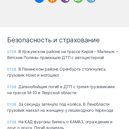
Безопасность и страхование
В Уржумском районе на трассе Киров – Малмыж –
07.08
Вятские Поляны произошло ДТП с автоцистерной
В Ленинском районе Оренбурга столкнулись
07.08
грузовик Howo и мотоцикл
Дальнобойщик погиб в ДТП с тремя грузовиками
07.08
на трассе М-10 в Тверской области
За секунду затянуло под колёса. В Ленобласти
07.08
грузовик наехал на женщину у пешеходного перехода
На КАД фургоны бились о КАМАЗ, ограждение и
07.08
друг о друга. Погиб водитель