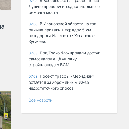
В Бессоновке на трассе Пенза –
07.08
Лунино проверили ход капитального
ремонта моста
В Ивановской области на год
07.08
на
раньше привели в порядок 5 км
автодороги Ильинское-Хованское –
Кулачево
Под Тосно блокировали доступ
07.08
самосвалов ещё на одну
стройплощадку ВСМ
Проект трассы «Меридиан»
07.08
остается замороженным из-за
недостаточного спроса
Все новости