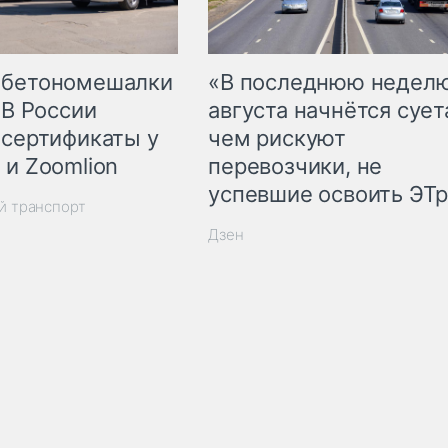
 бетономешалки
«В последнюю недел
 В России
августа начнётся суета
 сертификаты у
чем рискуют
 и Zoomlion
перевозчики, не
успевшие освоить ЭТ
й транспорт
Дзен