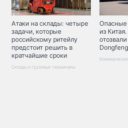
Опасные
Атаки на склады: четыре
из Китая.
задачи, которые
отозвали
российскому ритейлу
Dongfeng
предстоит решить в
кратчайшие сроки
Коммерчески
Склады и грузовые терминалы