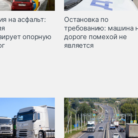
Остановка по
я на асфальт:
требованию: машина 
ия
дороге помехой не
зирует опорную
является
ог