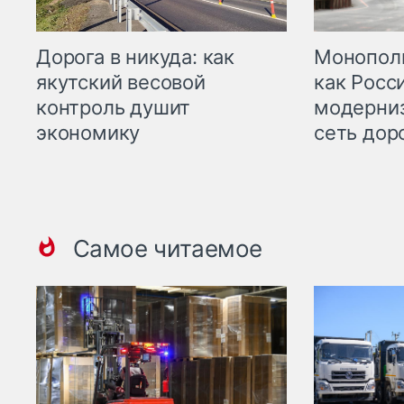
Дорога в никуда: как
Монополи
якутский весовой
как Росс
контроль душит
модерни
экономику
сеть дор
Самое читаемое