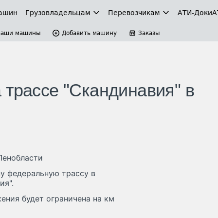
ашин
Грузовладельцам
Перевозчикам
АТИ-Доки
А
Ваши машины
Добавить машину
Заказы
 трассе "Скандинавия" в
Ленобласти
у федеральную трассу в
ия".
жения будет ограничена на км