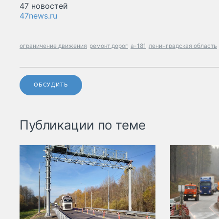
47 новостей
47news.ru
ограничение движения
ремонт дорог
а-181
ленинградская область
ОБСУДИТЬ
Публикации по теме