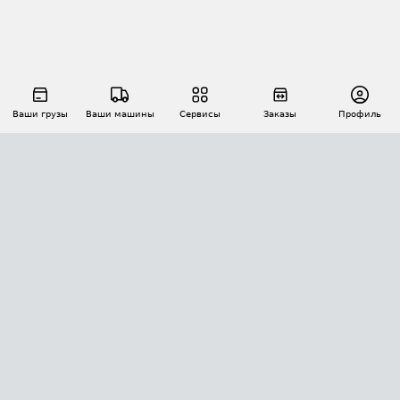
Ваши грузы
Ваши машины
Сервисы
Заказы
Профиль
АВТОМАТИЗАЦИЯ ПЕРЕВОЗОК
Площадки
Заказы
Торги
Тендеры
АТИ-Доки
GPS-мониторинг
АТИ Мессенджер
Цепочки грузов
API ATI.SU
ПОЛЕЗНОЕ
Расчет расстояний
БЕЗОПАСНОСТЬ
Академия ATI.SU
ATI.SU о безопасности