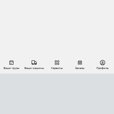
Ваши грузы
Ваши машины
Сервисы
Заказы
Профиль
АВТОМАТИЗАЦИЯ ПЕРЕВОЗОК
Площадки
Заказы
Торги
Тендеры
АТИ-Доки
GPS-мониторинг
АТИ Мессенджер
Цепочки грузов