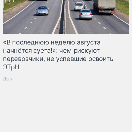
«В последнюю неделю августа
начнётся суета!»: чем рискуют
перевозчики, не успевшие освоить
ЭТрН
Дзен