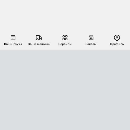
Ваши грузы
Ваши машины
Сервисы
Заказы
Профиль
АВТОМАТИЗАЦИЯ ПЕРЕВОЗОК
Площадки
Заказы
Торги
Тендеры
АТИ-Доки
GPS-мониторинг
АТИ Мессенджер
Цепочки грузов
API ATI.SU
ПОЛЕЗНОЕ
Расчет расстояний
БЕЗОПАСНОСТЬ
Академия ATI.SU