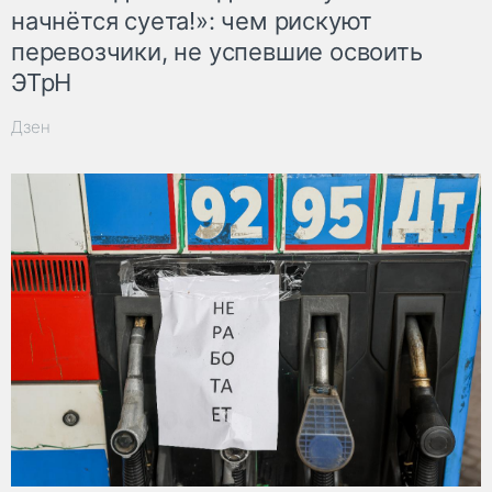
начнётся суета!»: чем рискуют
перевозчики, не успевшие освоить
ЭТрН
Дзен