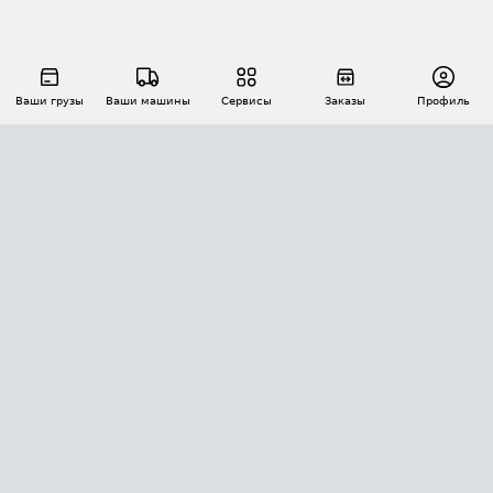
Ваши грузы
Ваши машины
Сервисы
Заказы
Профиль
АВТОМАТИЗАЦИЯ ПЕРЕВОЗОК
Площадки
Заказы
Торги
Тендеры
АТИ-Доки
GPS-мониторинг
АТИ Мессенджер
Цепочки грузов
API ATI.SU
ПОЛЕЗНОЕ
Расчет расстояний
БЕЗОПАСНОСТЬ
Академия ATI.SU
ATI.SU о безопасности
Звезды ATI.SU на вашем сайте
КОНТАКТЫ И ТАРИФЫ
Памятка по проверке контрагентов
Индекс ATI.SU FTL РФ