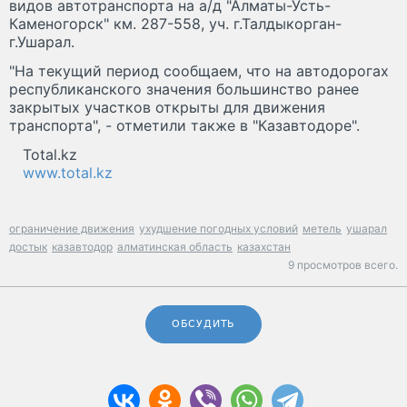
видов автотранспорта на а/д "Алматы-Усть-
Каменогорск" км. 287-558, уч. г.Талдыкорган-
г.Ушарал.
"На текущий период сообщаем, что на автодорогах
республиканского значения большинство ранее
закрытых участков открыты для движения
транспорта", - отметили также в "Казавтодоре".
Total.kz
www.total.kz
ограничение движения
ухудшение погодных условий
метель
ушарал
достык
казавтодор
алматинская область
казахстан
9 просмотров всего.
ОБСУДИТЬ