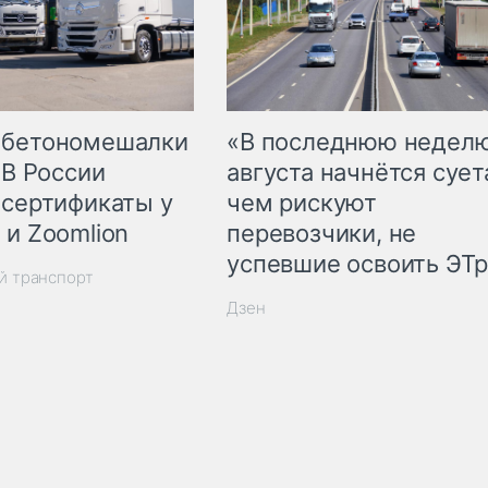
 бетономешалки
«В последнюю недел
 В России
августа начнётся суета
 сертификаты у
чем рискуют
 и Zoomlion
перевозчики, не
успевшие освоить ЭТ
й транспорт
Дзен