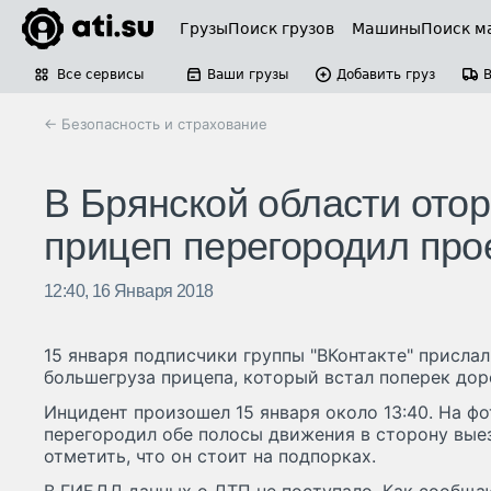
Грузы
Поиск грузов
Машины
Поиск м
Все сервисы
Ваши грузы
Добавить груз
← Безопасность и страхование
В Брянской области ото
прицеп перегородил про
12:40, 16 Января 2018
15 января подписчики группы "ВКонтакте" присла
большегруза прицепа, который встал поперек дор
Инцидент произошел 15 января около 13:40. На фо
перегородил обе полосы движения в сторону выез
отметить, что он стоит на подпорках.