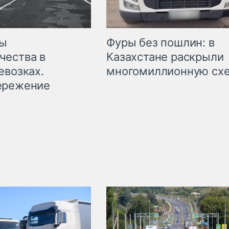
мы
Фуры без пошлин: в
чества в
Казахстане раскрыли
евозках.
многомиллионную сх
ережение