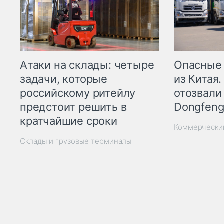
Опасные
Атаки на склады: четыре
из Китая.
задачи, которые
отозвали
российскому ритейлу
Dongfeng
предстоит решить в
кратчайшие сроки
Коммерчески
Склады и грузовые терминалы