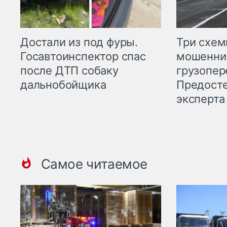
Три схе
Достали из под фуры.
мошенни
Госавтоинспектор спас
грузопер
после ДТП собаку
Предост
дальнобойщика
эксперта
Самое читаемое