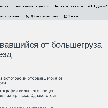
ашин
Грузовладельцам
Перевозчикам
АТИ-Доки
А
Ваши машины
Добавить машину
Заказы
рвавшийся от большегруза
езд
ли фотографии оторвавшегося от
оги.
тографии видно, что прицеп
да из Брянска. Однако стоит