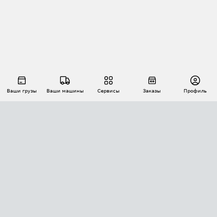
Ваши грузы
Ваши машины
Сервисы
Заказы
Профиль
АВТОМАТИЗАЦИЯ ПЕРЕВОЗОК
Площадки
Заказы
Торги
Тендеры
АТИ-Доки
GPS-мониторинг
АТИ Мессенджер
Цепочки грузов
API ATI.SU
ПОЛЕЗНОЕ