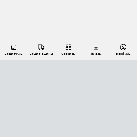
Ваши грузы
Ваши машины
Сервисы
Заказы
Профиль
АВТОМАТИЗАЦИЯ ПЕРЕВОЗОК
Площадки
Заказы
Торги
Тендеры
АТИ-Доки
GPS-мониторинг
АТИ Мессенджер
Цепочки грузов
API ATI.SU
ПОЛЕЗНОЕ
Расчет расстояний