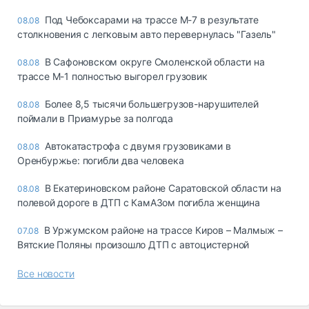
Под Чебоксарами на трассе М-7 в результате
08.08
столкновения с легковым авто перевернулась "Газель"
В Сафоновском округе Смоленской области на
08.08
трассе М-1 полностью выгорел грузовик
Более 8,5 тысячи большегрузов-нарушителей
08.08
поймали в Приамурье за полгода
Автокатастрофа с двумя грузовиками в
08.08
Оренбуржье: погибли два человека
В Екатериновском районе Саратовской области на
08.08
полевой дороге в ДТП с КамАЗом погибла женщина
В Уржумском районе на трассе Киров – Малмыж –
07.08
Вятские Поляны произошло ДТП с автоцистерной
Все новости