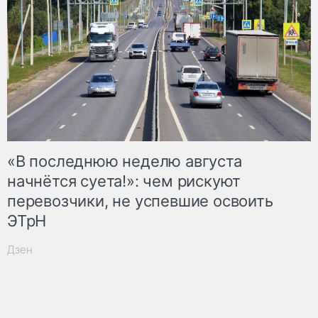
«В последнюю неделю августа
начнётся суета!»: чем рискуют
перевозчики, не успевшие освоить
ЭТрН
Дзен