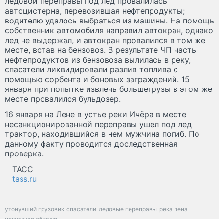
ледовой переправы под лед провалилась
автоцистерна, перевозившая нефтепродукты;
водителю удалось выбраться из машины. На помощь
собственник автомобиля направил автокран, однако
лед не выдержал, и автокран провалился в том же
месте, встав на бензовоз. В результате ЧП часть
нефтепродуктов из бензовоза вылилась в реку,
спасатели ликвидировали разлив топлива с
помощью сорбента и боновых заграждений. 15
января при попытке извлечь большегрузы в этом же
месте провалился бульдозер.
16 января на Лене в устье реки Ичёра в месте
несанкционированной переправы ушел под лед
трактор, находившийся в нем мужчина погиб. По
данному факту проводится доследственная
проверка.
ТАСС
tass.ru
утонувший грузовик
спасатели
ледовые переправы
река лена
иркутская область