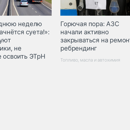
Горючая пора: АЗС
еднюю неделю
начали активно
ачнётся суета!»:
закрываться на ремон
куют
ребрендинг
ики, не
 освоить ЭТрН
Топливо, масла и автохимия