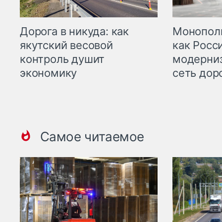
Дорога в никуда: как
Монополи
якутский весовой
как Росс
контроль душит
модерни
экономику
сеть дор
Самое читаемое