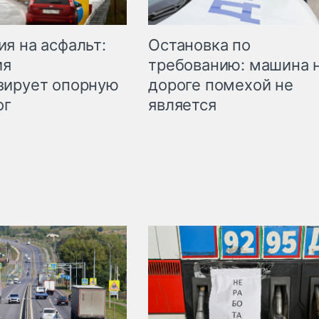
Остановка по
я на асфальт:
требованию: машина 
ия
дороге помехой не
зирует опорную
является
ог