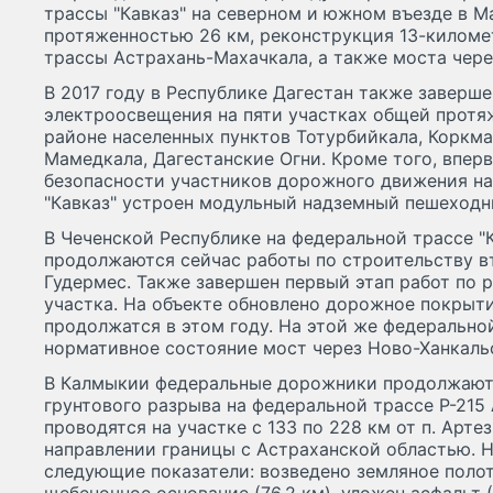
трассы "Кавказ" на северном и южном въезде в 
протяженностью 26 км, реконструкция 13-киломе
трассы Астрахань-Махачкала, а также моста чере
В 2017 году в Республике Дагестан также заверш
электроосвещения на пяти участках общей протя
районе населенных пунктов Тотурбийкала, Коркма
Мамедкала, Дагестанские Огни. Кроме того, вперв
безопасности участников дорожного движения на
"Кавказ" устроен модульный надземный пешеходн
В Чеченской Республике на федеральной трассе "К
продолжаются сейчас работы по строительству вт
Гудермес. Также завершен первый этап работ по 
участка. На объекте обновлено дорожное покрыти
продолжатся в этом году. На этой же федерально
нормативное состояние мост через Ново-Ханкаль
В Калмыкии федеральные дорожники продолжают
грунтового разрыва на федеральной трассе Р-215
проводятся на участке с 133 по 228 км от п. Арте
направлении границы с Астраханской областью. Н
следующие показатели: возведено земляное полотн