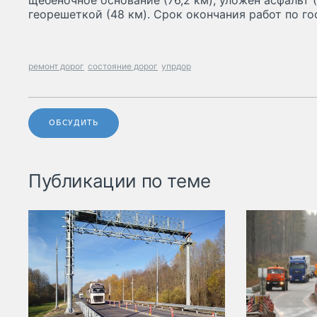
щебеночное основание (76,2 км), уложен асфальт (
георешеткой (48 км). Срок окончания работ по го
ремонт дорог
состояние дорог
упрдор
ОБСУДИТЬ
Публикации по теме