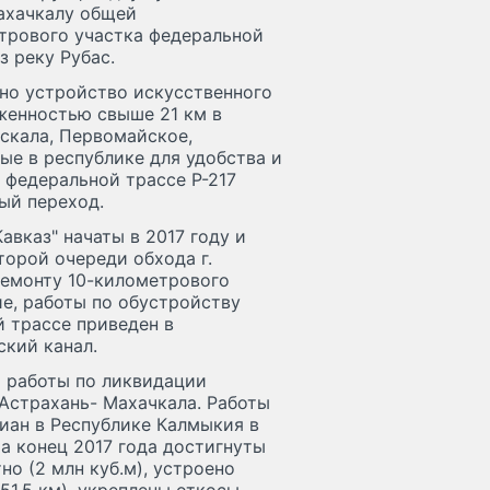
Махачкалу общей
трового участка федеральной
з реку Рубас.
ено устройство искусственного
женностью свыше 21 км в
скала, Первомайское,
ые в республике для удобства и
 федеральной трассе Р-217
ый переход.
авказ" начаты в 2017 году и
орой очереди обхода г.
ремонту 10-километрового
е, работы по обустройству
й трассе приведен в
ский канал.
 работы по ликвидации
 Астрахань- Махачкала. Работы
зиан в Республике Калмыкия в
а конец 2017 года достигнуты
о (2 млн куб.м), устроено