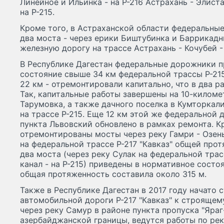
Линейное и Ильинка - на Р-216 Астрахань - Элист
на Р-215.
Кроме того, в Астраханской области федеральн
два моста - через ерики Биштубинка и Баррикадн
железную дорогу на трассе Астрахань - Кочубей -
В Республике Дагестан федеральные дорожники п
состояние свыше 34 км федеральной трассы Р-215
22 км - отремонтировали капитально, что в два р
Так, капитальные работы завершены на 10-киломе
Тарумовка, а также дачного поселка в Кумторка
на трассе Р-215. Еще 12 км этой же федеральной 
пункта Львовский обновлено в рамках ремонта. К
отремонтированы мосты через реку Гамри - Озень
на федеральной трассе Р-217 "Кавказ" общей про
два моста (через реку Cулак на федеральной трас
канал - на Р-215) приведены в нормативное состо
общая протяженность составила около 315 м.
Также в Республике Дагестан в 2017 году начато 
автомобильной дороги Р-217 "Кавказ" к строяще
через реку Самур в районе пункта пропуска "Яра
азербайджанской границы, ведутся работы по ре