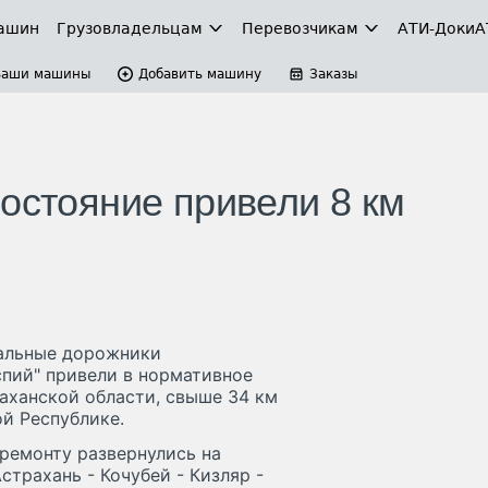
ашин
Грузовладельцам
Перевозчикам
АТИ-Доки
А
Ваши машины
Добавить машину
Заказы
остояние привели 8 км
ральные дорожники
пий" привели в нормативное
аханской области, свыше 34 км
ой Республике.
ремонту развернулись на
страхань - Кочубей - Кизляр -