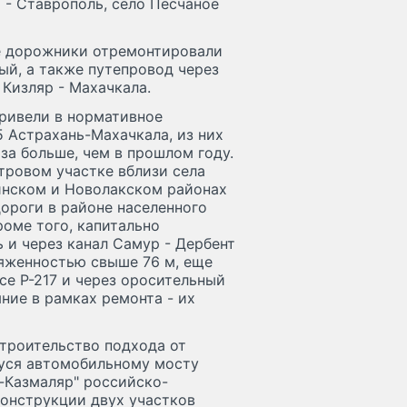
а - Ставрополь, село Песчаное
ые дорожники отремонтировали
ый, а также путепровод через
 Кизляр - Махачкала.
ривели в нормативное
 Астрахань-Махачкала, из них
аза больше, чем в прошлом году.
тровом участке вблизи села
линском и Новолакском районах
дороги в районе населенного
роме того, капитально
 и через канал Самур - Дербент
тяженностью свыше 76 м, еще
се Р-217 и через оросительный
яние в рамках ремонта - их
строительство подхода от
муся автомобильному мосту
г-Казмаляр" российско-
конструкции двух участков