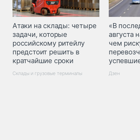
Атаки на склады: четыре
«В посл
задачи, которые
августа н
российскому ритейлу
чем рис
предстоит решить в
перевозч
кратчайшие сроки
успевшие
Склады и грузовые терминалы
Дзен