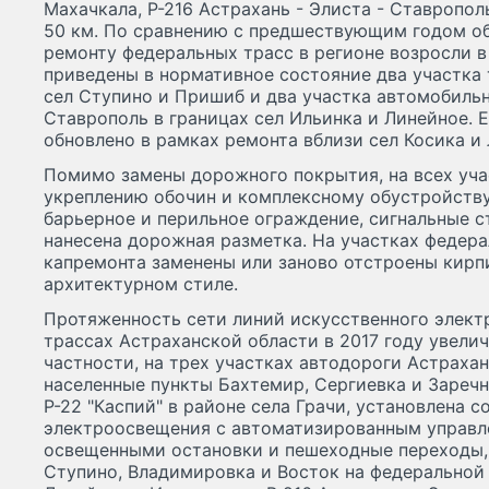
Махачкала, Р-216 Астрахань - Элиста - Ставроп
50 км. По сравнению с предшествующим годом о
ремонту федеральных трасс в регионе возросли в 
приведены в нормативное состояние два участка 
сел Ступино и Пришиб и два участка автомобильн
Ставрополь в границах сел Ильинка и Линейное. 
обновлено в рамках ремонта вблизи сел Косика и 
Помимо замены дорожного покрытия, на всех уча
укреплению обочин и комплексному обустройству.
барьерное и перильное ограждение, сигнальные с
нанесена дорожная разметка. На участках федера
капремонта заменены или заново отстроены кирп
архитектурном стиле.
Протяженность сети линий искусственного элек
трассах Астраханской области в 2017 году увелич
частности, на трех участках автодороги Астраха
населенные пункты Бахтемир, Сергиевка и Заречн
Р-22 "Каспий" в районе села Грачи, установлена 
электроосвещения с автоматизированным управле
освещенными остановки и пешеходные переходы,
Ступино, Владимировка и Восток на федеральной 