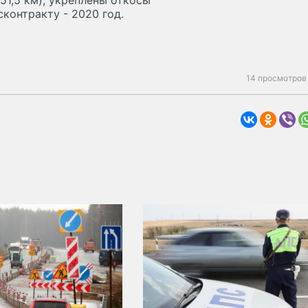
51,5 км), укреплены откосы
сконтракту - 2020 год.
14 просмотров 