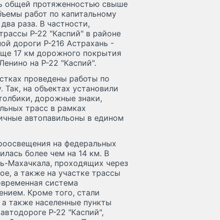
оль общей протяженностью свыше
бъемы работ по капитальному
два раза. В частности,
трассы Р-22 "Каспий" в районе
ой дороги Р-216 Астрахань -
Еще 17 км дорожного покрытия
Ленино на Р-22 "Каспий".
стках проведены работы по
 Так, на объектах установили
толбики, дорожные знаки,
льных трасс в рамках
ичные автопавильоны в едином
троосвещения на федеральных
илась более чем на 14 км. В
нь-Махачкала, проходящих через
ое, а также на участке трассы
современная система
нием. Кроме того, стали
 а также населенные пункты
автодороге Р-22 "Каспий",