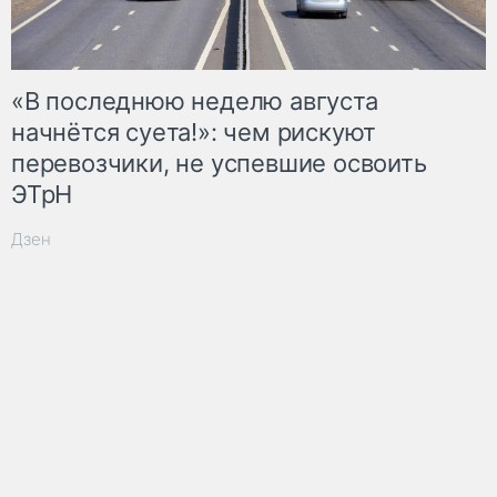
«В последнюю неделю августа
начнётся суета!»: чем рискуют
перевозчики, не успевшие освоить
ЭТрН
Дзен