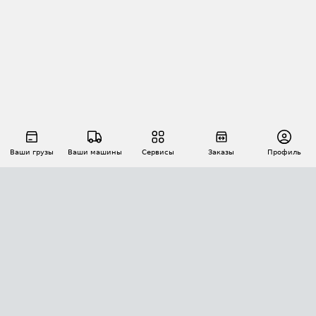
Ваши грузы
Ваши машины
Сервисы
Заказы
Профиль
АВТОМАТИЗАЦИЯ ПЕРЕВОЗОК
Площадки
Заказы
Торги
Тендеры
АТИ-Доки
GPS-мониторинг
АТИ Мессенджер
Цепочки грузов
API ATI.SU