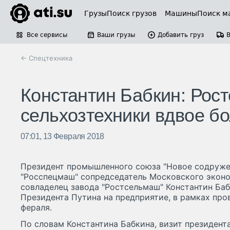
Грузы
Поиск грузов
Машины
Поиск м
Все сервисы
Ваши грузы
Добавить груз
← Спецтехника
Константин Бабкин: Рос
сельхозтехники вдвое б
07:01, 13 Февраля 2018
Президент промышленного союза "Новое содруже
"Росспецмаш" сопредседатель Московского экон
совладелец завода "Ростсельмаш" Константин Ба
Президента Путина на предприятие, в рамках про
фераля.
По словам Константина Бабкина, визит президента