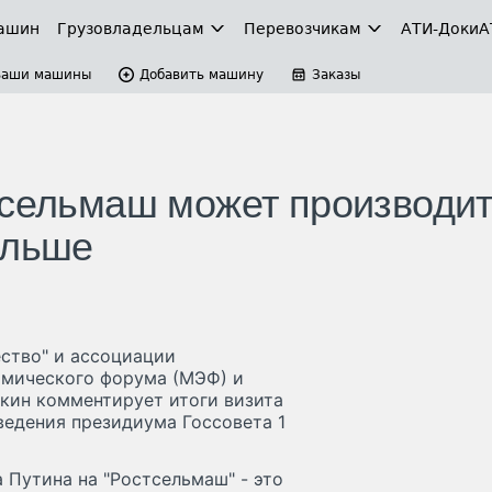
ашин
Грузовладельцам
Перевозчикам
АТИ-Доки
А
Ваши машины
Добавить машину
Заказы
тсельмаш может производи
ольше
ство" и ассоциации
омического форума (МЭФ) и
бкин комментирует итоги визита
ведения президиума Госсовета 1
 Путина на "Ростсельмаш" - это