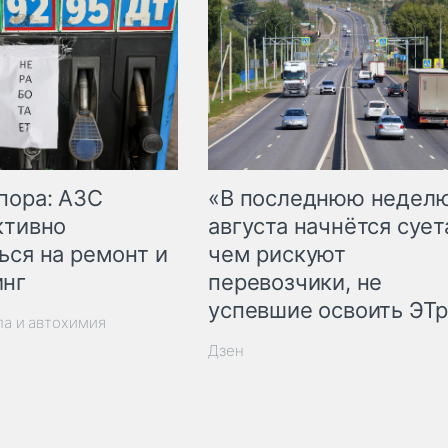
пора: АЗС
«В последнюю недел
ктивно
августа начнётся суета
ься на ремонт и
чем рискуют
инг
перевозчики, не
успевшие освоить ЭТ
ла и автохимия
Дзен