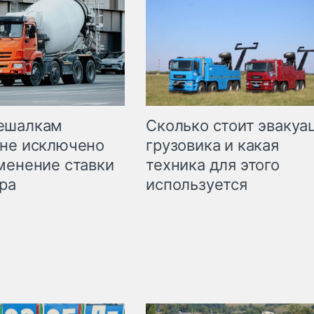
Сколько стоит эвакуа
ешалкам
грузовика и какая
не исключено
техника для этого
менение ставки
используется
ра