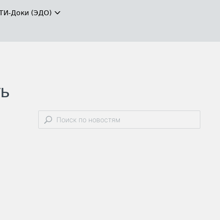
ТИ-Доки (ЭДО)
ть