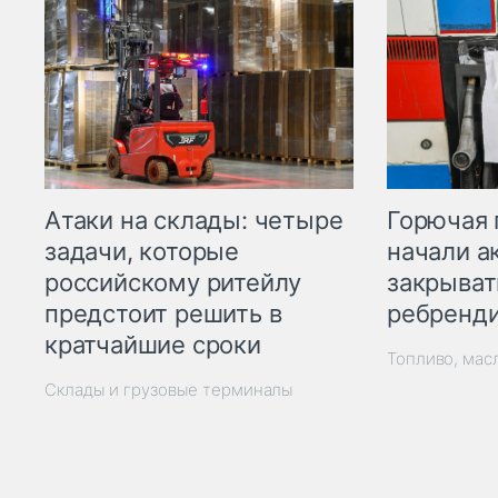
Горючая 
Атаки на склады: четыре
начали а
задачи, которые
закрыват
российскому ритейлу
ребренд
предстоит решить в
кратчайшие сроки
Топливо, мас
Склады и грузовые терминалы