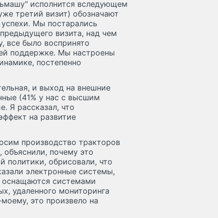
льмашу" исполнится вследующем
 уже третий визит) обозначают
 успехи. Мы постарались
 предыдущего визита, над чем
у, все было воспринято
шей поддержке. Мы настроены
инамике, постепенно
тельная, и выход на внешние
нные (41% у нас с высшим
е. Я рассказал, что
эффект на развитие
носим производство тракторов
, объяснили, почему это
й политики, обрисовали, что
казали электронные системы,
ы оснащаются системами
ых, удаленного мониторинга
моему, это произвело на