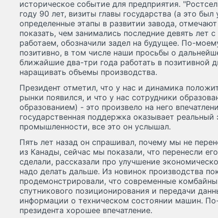
историческое событие для предприятия. "Ростсе
году 90 лет, визиты главы государства (а это был
определенные этапы в развитии завода, отмечают
показать, чем занимались последние девять лет с
работаем, обозначили задел на будущее. По-моем
позитивно, в том числе наши просьбы о дальней
ближайшие два-три года работать в позитивной д
наращивать объемы производства.
Президент отметил, что у нас и динамика положи
рынки появился, и что у нас сотрудники образова
образованием) - это произвело на него впечатлени
государственная поддержка оказывает реальный 
промышленности, все это он услышал.
Пять лет назад он спрашивал, почему мы не пере
из Канады, сейчас мы показали, что перенесли его
сделали, рассказали про улучшение экономическо
надо делать дальше. Из новинок производства по
продемонстрировали, что современные комбайн
спутникового позиционирования и передачи данн
информации о техническом состоянии машин. По-
президента хорошее впечатление.