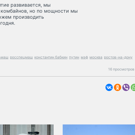
тие развивается, мы
 комбайнов, но по мощности мы
можем производить
годня.
ьмаш
росспецмаш
константин бабкин
путин
мэф
москва
ростов-на-дону
16 просмотров