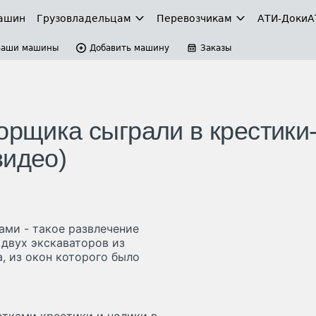
ашин
Грузовладельцам
Перевозчикам
АТИ-Доки
А
Ваши машины
Добавить машину
Заказы
орщика сыграли в крестики
видео)
ами - такое развлечение
 двух экскаваторов из
, из окон которого было