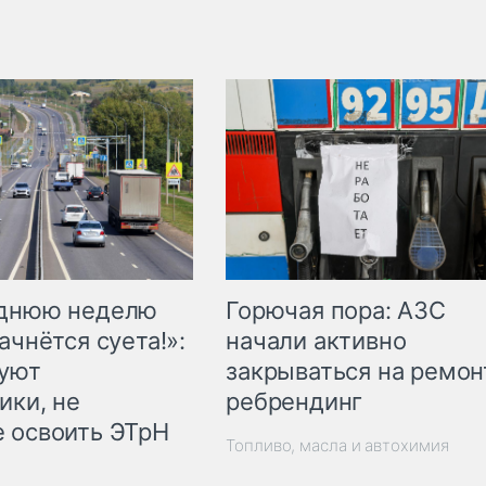
Горючая пора: АЗС
еднюю неделю
начали активно
ачнётся суета!»:
закрываться на ремон
куют
ребрендинг
ики, не
 освоить ЭТрН
Топливо, масла и автохимия