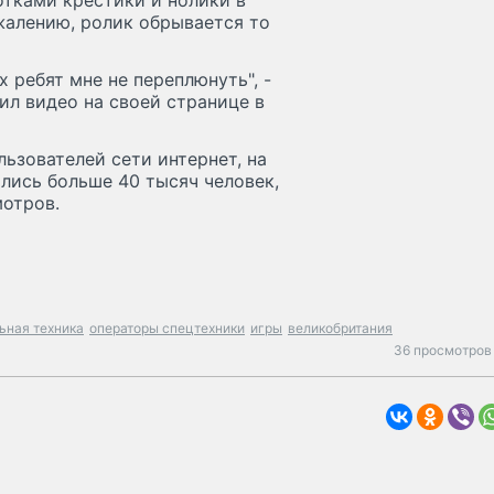
отками крестики и нолики в
ожалению, ролик обрывается то
х ребят мне не переплюнуть", -
ил видео на своей странице в
ьзователей сети интернет, на
лись больше 40 тысяч человек,
мотров.
ьная техника
операторы спецтехники
игры
великобритания
36 просмотров 