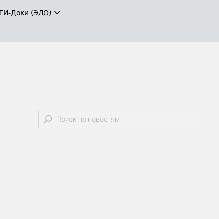
ТИ-Доки (ЭДО)
-