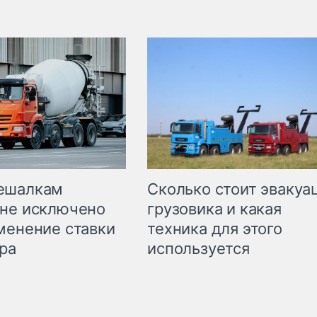
Сколько стоит эвакуа
ешалкам
грузовика и какая
не исключено
техника для этого
менение ставки
используется
ра