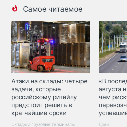
Самое читаемое
Атаки на склады: четыре
«В посл
задачи, которые
августа н
российскому ритейлу
чем рис
предстоит решить в
перевозч
кратчайшие сроки
успевшие
Склады и грузовые терминалы
Дзен