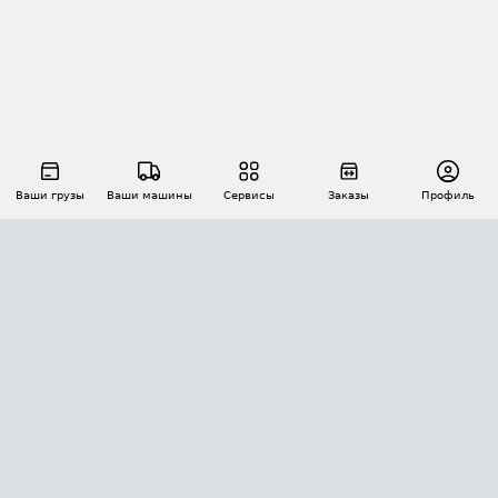
Ваши грузы
Ваши машины
Сервисы
Заказы
Профиль
АВТОМАТИЗАЦИЯ ПЕРЕВОЗОК
Площадки
Заказы
Торги
Тендеры
АТИ-Доки
GPS-мониторинг
АТИ Мессенджер
Цепочки грузов
API ATI.SU
ПОЛЕЗНОЕ
Расчет расстояний