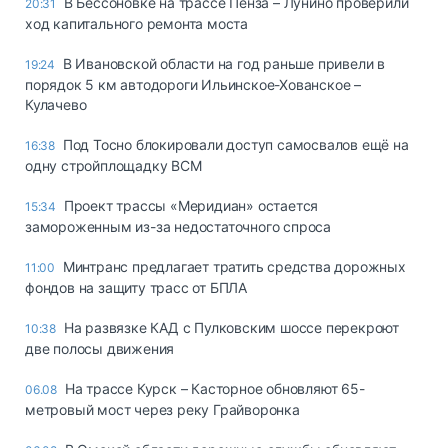
В Бессоновке на трассе Пенза – Лунино проверили
20:31
ход капитального ремонта моста
В Ивановской области на год раньше привели в
19:24
порядок 5 км автодороги Ильинское-Хованское –
Кулачево
Под Тосно блокировали доступ самосвалов ещё на
16:38
одну стройплощадку ВСМ
Проект трассы «Меридиан» остается
15:34
замороженным из-за недостаточного спроса
Минтранс предлагает тратить средства дорожных
11:00
фондов на защиту трасс от БПЛА
На развязке КАД с Пулковским шоссе перекроют
10:38
две полосы движения
На трассе Курск – Касторное обновляют 65-
06.08
метровый мост через реку Грайворонка