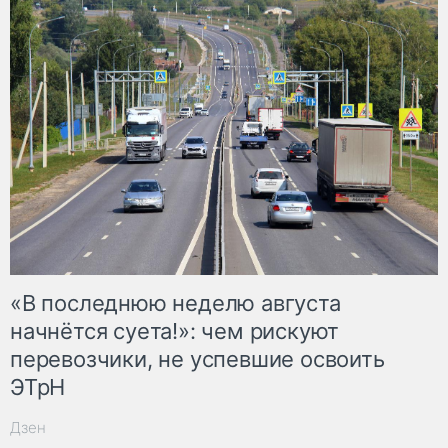
«В последнюю неделю августа
начнётся суета!»: чем рискуют
перевозчики, не успевшие освоить
ЭТрН
Дзен