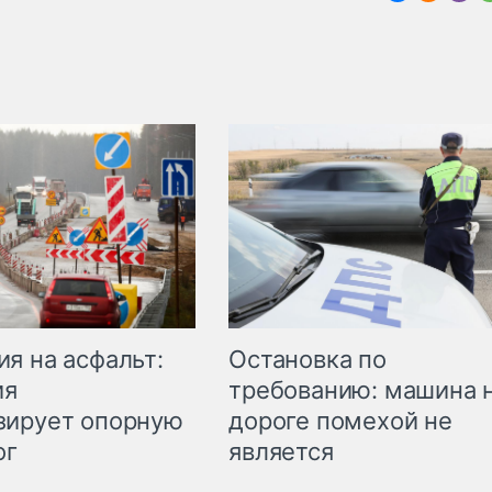
Остановка по
я на асфальт:
требованию: машина 
ия
дороге помехой не
зирует опорную
является
ог