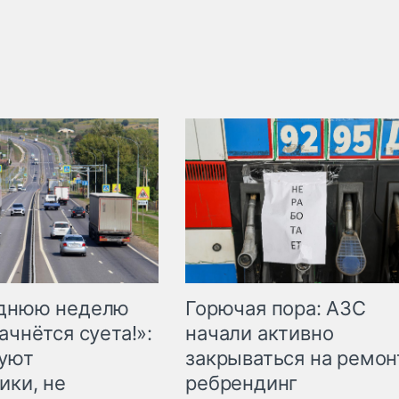
Горючая пора: АЗС
еднюю неделю
начали активно
ачнётся суета!»:
закрываться на ремон
куют
ребрендинг
ики, не