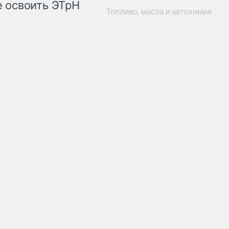
 освоить ЭТрН
Топливо, масла и автохимия