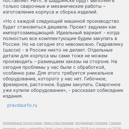
поставляет Ferrit. В Шадринске будут выполнять
только сварочные и механические работы –
изготовление корпуса и сборка изделий.
«Но с каждой следующей машиной производство
будет становиться дешевле. Проект задуман как
импортозамещающий. Идеальный вариант - когда
полностью все комплектующие будем закупать в
России. Но на сегодня это невозможно. Гидравлику
(шасси) - в России никто не делает. Отдельные
детали для корпуса мы сами тоже не можем
производить – размещаем заказы на стороне. На
сегодня проблемы у нас были с обработкой,
особенно рам. Для этого требуется уникальное
оборудование, которого у нас нет. Гибочное,
фрезерное, расточное. Будем закупать. Сварочное
уже купили оборудование», - рассказал собеседник
издания.
pravdaurfo.ru
подземные погрузчики
парк спецтехники
подземная техника
горная
техника
шааз
caterpillar
ferrit
угмк
планы на 2018 год
планы на 2019