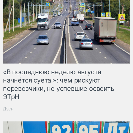
«В последнюю неделю августа
начнётся суета!»: чем рискуют
перевозчики, не успевшие освоить
ЭТрН
Дзен