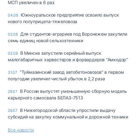
МСП увеличен в 6 раз
Южноуральское предприятие освоило выпуск
04.08
нового полуприцепа-тяжеловоза
Для студентов-аграриев под Воронежем закупили
02.08
семь единиц новой сельхозтехники
В Минске запустили серийный выпуск
02.08
малогабаритных харвестеров и форвардеров "Амкодор"
"Туймазинский завод автобетоновозов" в первом
31.07
полугодии увеличил чистый убыток в 2,2 раза
В России выпустят уменьшенную сборную модель
29.07
карьерного самосвала БЕЛАЗ-7513
В Нижегородской области упростили выдачу
29.07
субсидий на закупку коммунальной и дорожной техники
Все новости