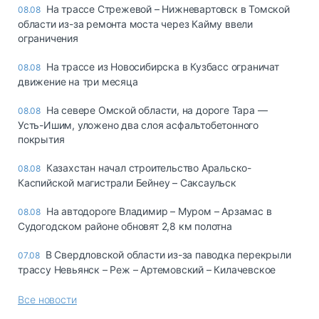
На трассе Стрежевой – Нижневартовск в Томской
08.08
области из-за ремонта моста через Кайму ввели
ограничения
На трассе из Новосибирска в Кузбасс ограничат
08.08
движение на три месяца
На севере Омской области, на дороге Тара —
08.08
Усть-Ишим, уложено два слоя асфальтобетонного
покрытия
Казахстан начал строительство Аральско-
08.08
Каспийской магистрали Бейнеу – Саксаульск
На автодороге Владимир – Муром – Арзамас в
08.08
Судогодском районе обновят 2,8 км полотна
В Свердловской области из-за паводка перекрыли
07.08
трассу Невьянск – Реж – Артемовский – Килачевское
Все новости