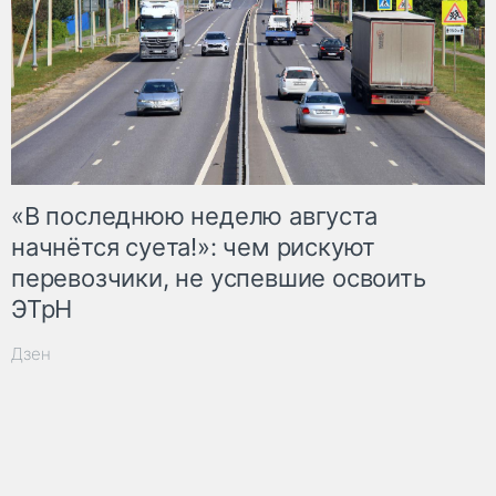
«В последнюю неделю августа
начнётся суета!»: чем рискуют
перевозчики, не успевшие освоить
ЭТрН
Дзен