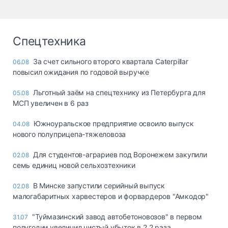
Спецтехника
За счет сильного второго квартала Caterpillar
06.08
повысил ожидания по годовой выручке
Льготный заём на спецтехнику из Петербурга для
05.08
МСП увеличен в 6 раз
Южноуральское предприятие освоило выпуск
04.08
нового полуприцепа-тяжеловоза
Для студентов-аграриев под Воронежем закупили
02.08
семь единиц новой сельхозтехники
В Минске запустили серийный выпуск
02.08
малогабаритных харвестеров и форвардеров "Амкодор"
"Туймазинский завод автобетоновозов" в первом
31.07
полугодии увеличил чистый убыток в 2,2 раза