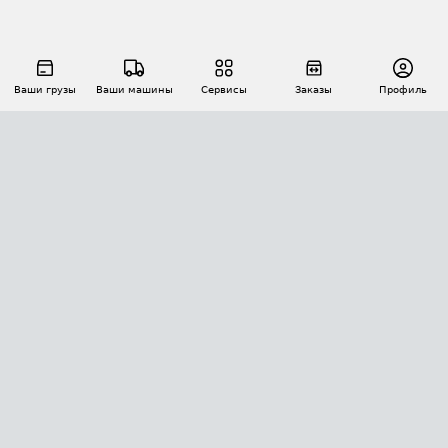
Ваши грузы
Ваши машины
Сервисы
Заказы
Профиль
АВТОМАТИЗАЦИЯ ПЕРЕВОЗОК
Площадки
Заказы
Торги
Тендеры
АТИ-Доки
GPS-мониторинг
АТИ Мессенджер
Цепочки грузов
API ATI.SU
ПОЛЕЗНОЕ
Расчет расстояний
БЕЗОПАСНОСТЬ
Академия ATI.SU
ATI.SU о безопасности
Звезды ATI.SU на вашем сайте
КОНТАКТЫ И ТАРИФЫ
Памятка по проверке контрагентов
Индекс ATI.SU FTL РФ