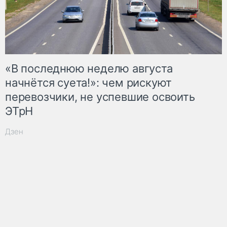
«В последнюю неделю августа
начнётся суета!»: чем рискуют
перевозчики, не успевшие освоить
ЭТрН
Дзен