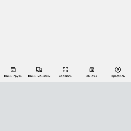
Ваши грузы
Ваши машины
Сервисы
Заказы
Профиль
АВТОМАТИЗАЦИЯ ПЕРЕВОЗОК
Площадки
Заказы
Торги
Тендеры
АТИ-Доки
GPS-мониторинг
АТИ Мессенджер
Цепочки грузов
API ATI.SU