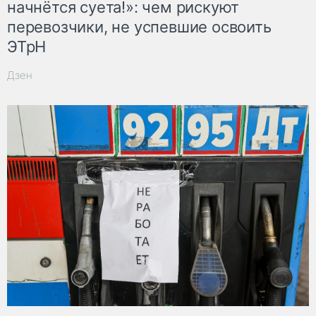
начнётся суета!»: чем рискуют
перевозчики, не успевшие освоить
ЭТрН
Дзен