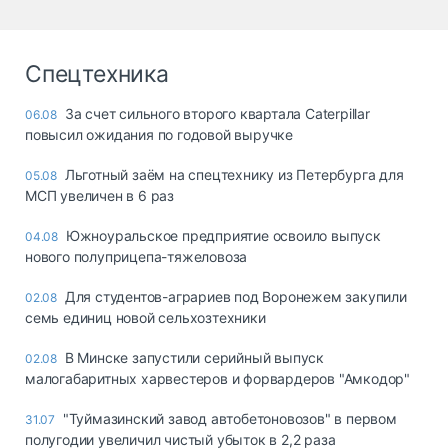
Спецтехника
За счет сильного второго квартала Caterpillar
06.08
повысил ожидания по годовой выручке
Льготный заём на спецтехнику из Петербурга для
05.08
МСП увеличен в 6 раз
Южноуральское предприятие освоило выпуск
04.08
нового полуприцепа-тяжеловоза
Для студентов-аграриев под Воронежем закупили
02.08
семь единиц новой сельхозтехники
В Минске запустили серийный выпуск
02.08
малогабаритных харвестеров и форвардеров "Амкодор"
"Туймазинский завод автобетоновозов" в первом
31.07
полугодии увеличил чистый убыток в 2,2 раза