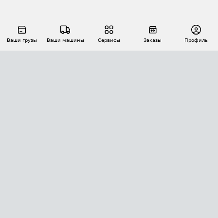
Ваши грузы
Ваши машины
Сервисы
Заказы
Профиль
АВТОМАТИЗАЦИЯ ПЕРЕВОЗОК
Площадки
Заказы
Торги
Тендеры
АТИ-Доки
GPS-мониторинг
АТИ Мессенджер
Цепочки грузов
API ATI.SU
ПОЛЕЗНОЕ
Расчет расстояний
БЕЗОПАСНОСТЬ
Академия ATI.SU
ATI.SU о безопасности
Звезды ATI.SU на вашем сайте
КОНТАКТЫ И ТАРИФЫ
Памятка по проверке контрагентов
Индекс ATI.SU FTL РФ
О системе ATI.SU