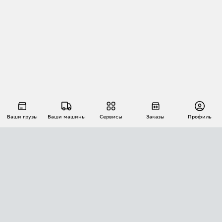
Ваши грузы
Ваши машины
Сервисы
Заказы
Профиль
АВТОМАТИЗАЦИЯ ПЕРЕВОЗОК
Площадки
Заказы
Торги
Тендеры
АТИ-Доки
GPS-мониторинг
АТИ Мессенджер
Цепочки грузов
API ATI.SU