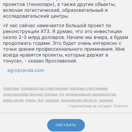
проектов (технопарк), а также другие объекты,
включая логистический, образовательный и
исследовательский центры.
«У нас сейчас намечается большой проект по
реконструкции ХТЗ. Я думаю, что это инвестиции
около 2-3 млрд долларов. Начали мы вчера, а будем
продолжать годами. Это будет очень интересно с
точки зрения профессионального применения. Мне
всегда нравятся проекты, которые держат в
тонусе», - сказал Ярославский.
agropravda.com
тракторы
производство спецтехники
продажи спецтехники
сельскохозяйственная техника
хтз
модернизация производства
инвестиции
планы
dch
харьков
харьковская область
украина
1 просмотров за сегодня,
13 всего.
ОБСУДИТЬ