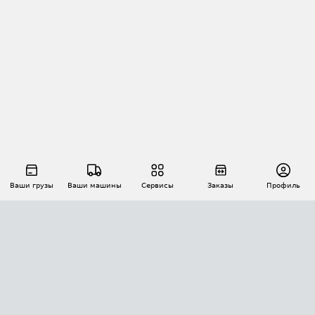
Ваши грузы
Ваши машины
Сервисы
Заказы
Профиль
АВТОМАТИЗАЦИЯ ПЕРЕВОЗОК
Площадки
Заказы
Торги
Тендеры
АТИ-Доки
GPS-мониторинг
АТИ Мессенджер
Цепочки грузов