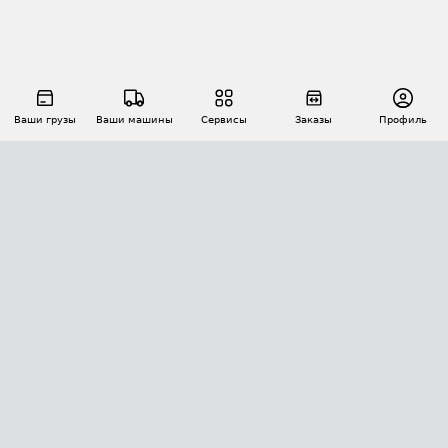
Ваши грузы
Ваши машины
Сервисы
Заказы
Профиль
АВТОМАТИЗАЦИЯ ПЕРЕВОЗОК
Площадки
Заказы
Торги
Тендеры
АТИ-Доки
GPS-мониторинг
АТИ Мессенджер
Цепочки грузов
API ATI.SU
ПОЛЕЗНОЕ
Расчет расстояний
БЕЗОПАСНОСТЬ
Академия ATI.SU
ATI.SU о безопасности
Звезды ATI.SU на вашем сайте