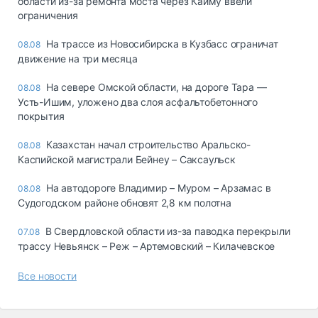
области из-за ремонта моста через Кайму ввели
ограничения
На трассе из Новосибирска в Кузбасс ограничат
08.08
движение на три месяца
На севере Омской области, на дороге Тара —
08.08
Усть-Ишим, уложено два слоя асфальтобетонного
покрытия
Казахстан начал строительство Аральско-
08.08
Каспийской магистрали Бейнеу – Саксаульск
На автодороге Владимир – Муром – Арзамас в
08.08
Судогодском районе обновят 2,8 км полотна
В Свердловской области из-за паводка перекрыли
07.08
трассу Невьянск – Реж – Артемовский – Килачевское
Все новости