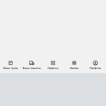
Ваши грузы
Ваши машины
Сервисы
Заказы
Профиль
АВТОМАТИЗАЦИЯ ПЕРЕВОЗОК
Площадки
Заказы
Торги
Тендеры
АТИ-Доки