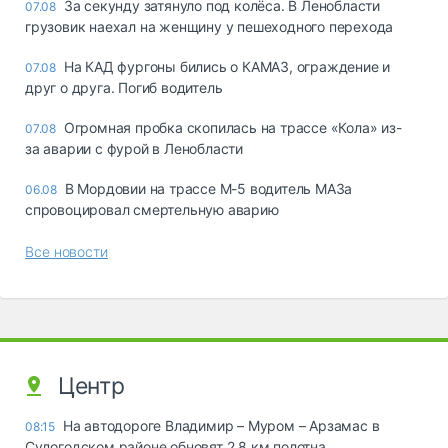
За секунду затянуло под колёса. В Ленобласти
07.08
грузовик наехал на женщину у пешеходного перехода
На КАД фургоны бились о КАМАЗ, ограждение и
07.08
друг о друга. Погиб водитель
Огромная пробка скопилась на трассе «Кола» из-
07.08
за аварии с фурой в Ленобласти
В Мордовии на трассе М-5 водитель МАЗа
06.08
спровоцировал смертельную аварию
Все новости
Центр
На автодороге Владимир – Муром – Арзамас в
08:15
Судогодском районе обновят 2,8 км полотна