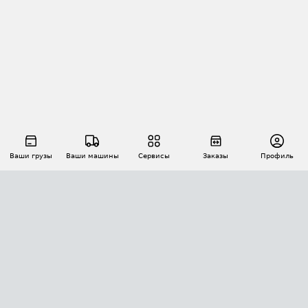
Ваши грузы
Ваши машины
Сервисы
Заказы
Профиль
АВТОМАТИЗАЦИЯ ПЕРЕВОЗОК
Площадки
Заказы
Торги
Тендеры
АТИ-Доки
GPS-мониторинг
АТИ Мессенджер
Цепочки грузов
API ATI.SU