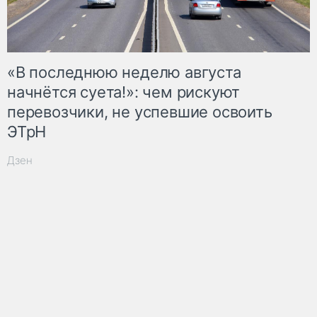
«В последнюю неделю августа
начнётся суета!»: чем рискуют
перевозчики, не успевшие освоить
ЭТрН
Дзен