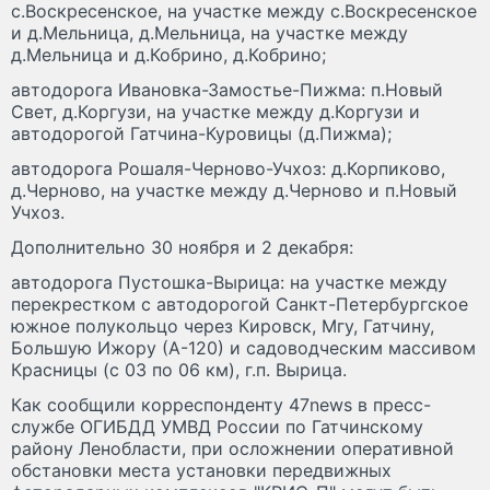
с.Воскресенское, на участке между с.Воскресенское
и д.Мельница, д.Мельница, на участке между
д.Мельница и д.Кобрино, д.Кобрино;
автодорога Ивановка-Замостье-Пижма: п.Новый
Свет, д.Коргузи, на участке между д.Коргузи и
автодорогой Гатчина-Куровицы (д.Пижма);
автодорога Рошаля-Черново-Учхоз: д.Корпиково,
д.Черново, на участке между д.Черново и п.Новый
Учхоз.
Дополнительно 30 ноября и 2 декабря:
автодорога Пустошка-Вырица: на участке между
перекрестком с автодорогой Санкт-Петербургское
южное полукольцо через Кировск, Мгу, Гатчину,
Большую Ижору (А-120) и садоводческим массивом
Красницы (с 03 по 06 км), г.п. Вырица.
Как сообщили корреспонденту 47news в пресс-
службе ОГИБДД УМВД России по Гатчинскому
району Ленобласти, при осложнении оперативной
обстановки места установки передвижных