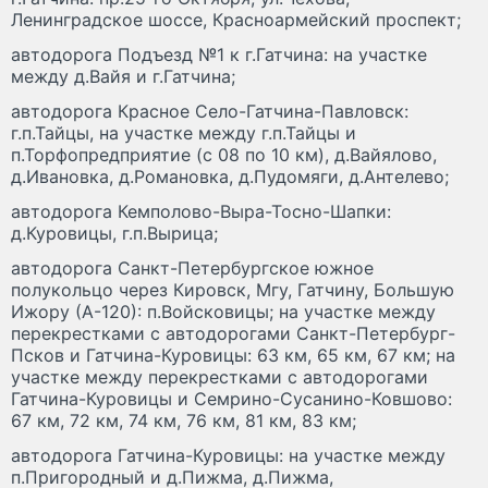
Ленинградское шоссе, Красноармейский проспект;
автодорога Подъезд №1 к г.Гатчина: на участке
между д.Вайя и г.Гатчина;
автодорога Красное Село-Гатчина-Павловск:
г.п.Тайцы, на участке между г.п.Тайцы и
п.Торфопредприятие (с 08 по 10 км), д.Вайялово,
д.Ивановка, д.Романовка, д.Пудомяги, д.Антелево;
автодорога Кемполово-Выра-Тосно-Шапки:
д.Куровицы, г.п.Вырица;
автодорога Санкт-Петербургское южное
полукольцо через Кировск, Мгу, Гатчину, Большую
Ижору (А-120): п.Войсковицы; на участке между
перекрестками с автодорогами Санкт-Петербург-
Псков и Гатчина-Куровицы: 63 км, 65 км, 67 км; на
участке между перекрестками с автодорогами
Гатчина-Куровицы и Семрино-Сусанино-Ковшово:
67 км, 72 км, 74 км, 76 км, 81 км, 83 км;
автодорога Гатчина-Куровицы: на участке между
п.Пригородный и д.Пижма, д.Пижма,