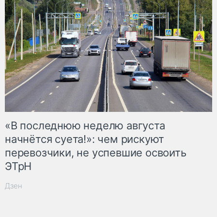
«В последнюю неделю августа
начнётся суета!»: чем рискуют
перевозчики, не успевшие освоить
ЭТрН
Дзен