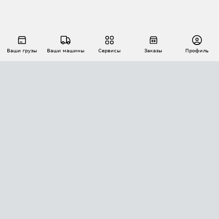
Ваши грузы
Ваши машины
Сервисы
Заказы
Профиль
АВТОМАТИЗАЦИЯ ПЕРЕВОЗОК
Площадки
Заказы
Торги
Тендеры
АТИ-Доки
GPS-мониторинг
АТИ Мессенджер
Цепочки грузов
API ATI.SU
ПОЛЕЗНОЕ
Расчет расстояний
БЕЗОПАСНОСТЬ
Академия ATI.SU
ATI.SU о безопасности
Звезды ATI.SU на вашем сайте
КОНТАКТЫ И ТАРИФЫ
Памятка по проверке контрагентов