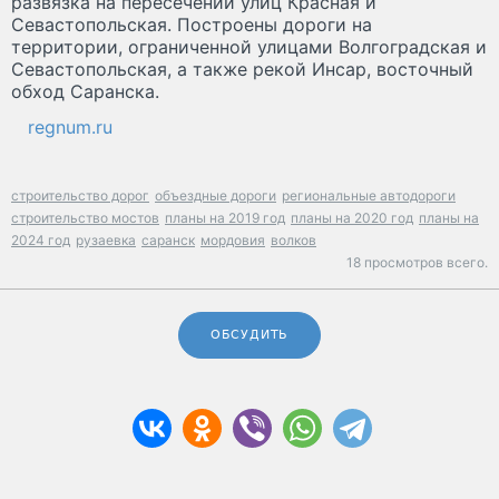
развязка на пересечении улиц Красная и
Севастопольская. Построены дороги на
территории, ограниченной улицами Волгоградская и
Севастопольская, а также рекой Инсар, восточный
обход Саранска.
regnum.ru
строительство дорог
объездные дороги
региональные автодороги
строительство мостов
планы на 2019 год
планы на 2020 год
планы на
2024 год
рузаевка
саранск
мордовия
волков
18 просмотров всего.
ОБСУДИТЬ