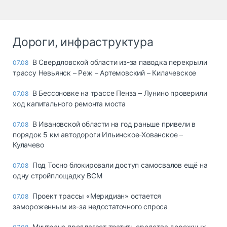
Дороги, инфраструктура
В Свердловской области из-за паводка перекрыли
07.08
трассу Невьянск – Реж – Артемовский – Килачевское
В Бессоновке на трассе Пенза – Лунино проверили
07.08
ход капитального ремонта моста
В Ивановской области на год раньше привели в
07.08
порядок 5 км автодороги Ильинское-Хованское –
Кулачево
Под Тосно блокировали доступ самосвалов ещё на
07.08
одну стройплощадку ВСМ
Проект трассы «Меридиан» остается
07.08
замороженным из-за недостаточного спроса
Минтранс предлагает тратить средства дорожных