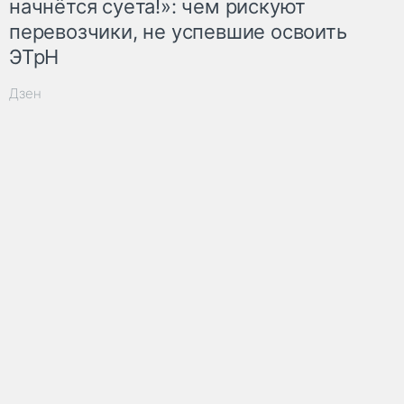
начнётся суета!»: чем рискуют
перевозчики, не успевшие освоить
ЭТрН
Дзен