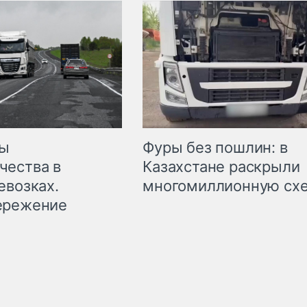
мы
Фуры без пошлин: в
чества в
Казахстане раскрыли
евозках.
многомиллионную сх
ережение