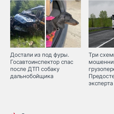
Три схе
Достали из под фуры.
мошенни
Госавтоинспектор спас
грузопер
после ДТП собаку
Предост
дальнобойщика
эксперта