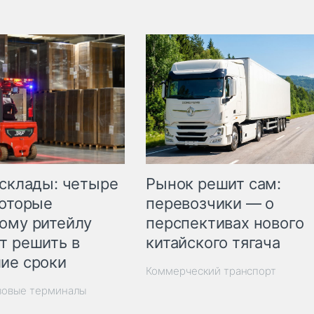
Рынок решит сам:
 склады: четыре
перевозчики — о
которые
перспективах нового
ому ритейлу
китайского тягача
т решить в
ие сроки
Коммерческий транспорт
зовые терминалы