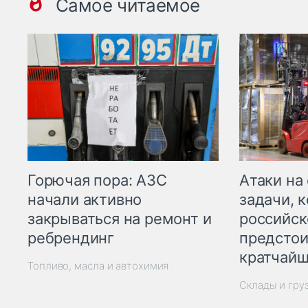
Самое читаемое
Горючая пора: АЗС
Атаки на
начали активно
задачи, 
закрываться на ремонт и
российск
ребрендинг
предстои
кратчайш
Топливо, масла и автохимия
Склады и гру