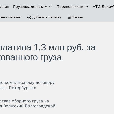
ашин
Грузовладельцам
Перевозчикам
АТИ-Доки
А
Ваши машины
Добавить машину
Заказы
латила 1,3 млн руб. за
ованного груза
по комплексному договору
анкт-Петербурге с
ставе сборного груза на
д Волжский Волгоградской