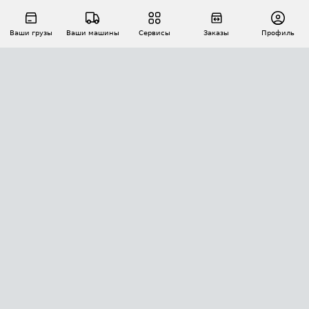
Ваши грузы
Ваши машины
Сервисы
Заказы
Профиль
АВТОМАТИЗАЦИЯ ПЕРЕВОЗОК
Площадки
Заказы
Торги
Тендеры
АТИ-Доки
GPS-мониторинг
АТИ Мессенджер
Цепочки грузов
API ATI.SU
ПОЛЕЗНОЕ
Расчет расстояний
БЕЗОПАСНОСТЬ
Академия ATI.SU
ATI.SU о безопасности
Звезды ATI.SU на вашем сайте
КОНТАКТЫ И ТАРИФЫ
Памятка по проверке контрагентов
Индекс ATI.SU FTL РФ
О системе ATI.SU
Светофор+
Средние ставки
ИНФОРМАЦИЯ
Контактная информация
Страхование