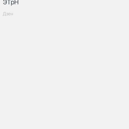
ЭТрН
Дзен