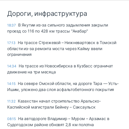
Дороги, инфраструктура
В Якутии из-за сильного задымления закрыли
18:37
проезд со 116 по 428 км трассы "Анабар"
На трассе Стрежевой – Нижневартовск в Томской
17:13
области из-за ремонта моста через Кайму ввели
ограничения
На трассе из Новосибирска в Кузбасс ограничат
14:34
движение на три месяца
На севере Омской области, на дороге Тара — Усть-
14:15
Ишим, уложено два слоя асфальтобетонного покрытия
Казахстан начал строительство Аральско-
11:32
Каспийской магистрали Бейнеу – Саксаульск
На автодороге Владимир – Муром – Арзамас в
08:15
Судогодском районе обновят 2,8 км полотна