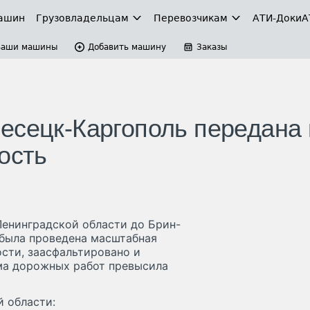
ашин
Грузовладельцам
Перевозчикам
АТИ-Доки
А
Ваши машины
Добавить машину
Заказы
есецк-Каргополь передана 
ость
 Ленинградской области до Брин-
 была проведена масштабная
ости, заасфальтировано и
ма дорожных работ превысила
й области: