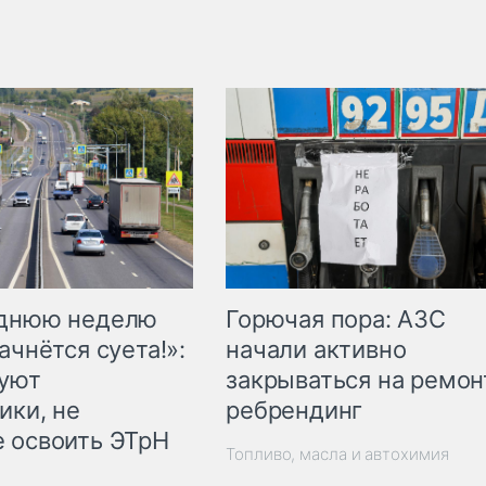
Горючая пора: АЗС
еднюю неделю
начали активно
ачнётся суета!»:
закрываться на ремон
куют
ребрендинг
ики, не
 освоить ЭТрН
Топливо, масла и автохимия