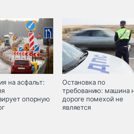
Остановка по
я на асфальт:
требованию: машина 
ия
дороге помехой не
зирует опорную
является
ог