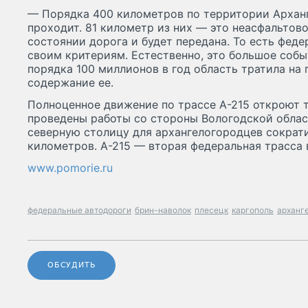
— Порядка 400 километров по территории Арханг
проходит. 81 километр из них — это неасфальтов
состоянии дорога и будет передана. То есть феде
своим критериям. Естественно, это большое соб
порядка 100 миллионов в год область тратила на 
содержание ее.
Полноценное движение по трассе А-215 откроют то
проведены работы со стороны Вологодской област
северную столицу для архангелогородцев сократи
километров. А-215 — вторая федеральная трасса 
www.pomorie.ru
федеральные автодороги
брин-наволок
плесецк
каргополь
арханг
ОБСУДИТЬ