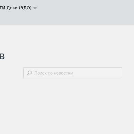
ТИ-Доки (ЭДО)
в