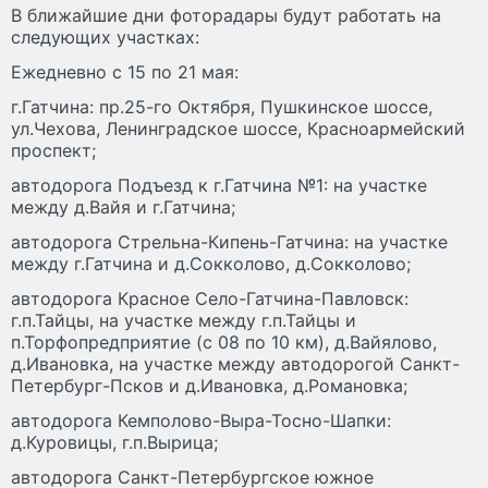
В ближайшие дни фоторадары будут работать на
следующих участках:
Ежедневно с 15 по 21 мая:
г.Гатчина: пр.25-го Октября, Пушкинское шоссе,
ул.Чехова, Ленинградское шоссе, Красноармейский
проспект;
автодорога Подъезд к г.Гатчина №1: на участке
между д.Вайя и г.Гатчина;
автодорога Стрельна-Кипень-Гатчина: на участке
между г.Гатчина и д.Сокколово, д.Сокколово;
автодорога Красное Село-Гатчина-Павловск:
г.п.Тайцы, на участке между г.п.Тайцы и
п.Торфопредприятие (с 08 по 10 км), д.Вайялово,
д.Ивановка, на участке между автодорогой Санкт-
Петербург-Псков и д.Ивановка, д.Романовка;
автодорога Кемполово-Выра-Тосно-Шапки:
д.Куровицы, г.п.Вырица;
автодорога Санкт-Петербургское южное