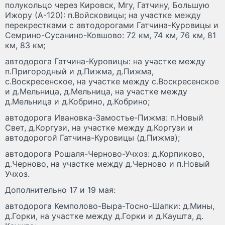
полукольцо через Кировск, Мгу, Гатчину, Большую
Ижору (А-120): п.Войсковицы; на участке между
перекрестками с автодорогами Гатчина-Куровицы и
Семрино-Сусанино-Ковшово: 72 км, 74 км, 76 км, 81
км, 83 км;
автодорога Гатчина-Куровицы: на участке между
п.Пригородный и д.Пижма, д.Пижма,
с.Воскресенское, на участке между с.Воскресенское
и д.Мельница, д.Мельница, на участке между
д.Мельница и д.Кобрино, д.Кобрино;
автодорога Ивановка-Замостье-Пижма: п.Новый
Свет, д.Коргузи, на участке между д.Коргузи и
автодорогой Гатчина-Куровицы (д.Пижма);
автодорога Рошаля-Черново-Учхоз: д.Корпиково,
д.Черново, на участке между д.Черново и п.Новый
Учхоз.
Дополнительно 17 и 19 мая:
автодорога Кемполово-Выра-Тосно-Шапки: д.Мины,
д.Горки, на участке между д.Горки и д.Каушта, д.