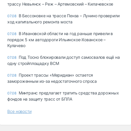
трассу Невьянск – Реж – Артемовский – Килачевское
В Бессоновке на трассе Пенза – Лунино проверили
07.08
ход капитального ремонта моста
В Ивановской области на год раньше привели в
07.08
порядок 5 км автодороги Ильинское-Хованское –
Кулачево
Под Тосно блокировали доступ самосвалов ещё на
07.08
одну стройплощадку ВСМ
Проект трассы «Меридиан» остается
07.08
замороженным из-за недостаточного спроса
Минтранс предлагает тратить средства дорожных
07.08
фондов на защиту трасс от БПЛА
Все новости