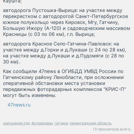
Каушта;
автодорога Пустошка-Вырица: на участке между
перекрестком с автодорогой Санкт-Петербургское
южное полукольцо через Кировск, Мгу, Гатчину,
Большую Ижору (А-120) и садоводческим массивом
Красницы (с 03 по 06 км), г.п. Вырица;
автодорога Красное Село-Гатчина-Павловск: на
участке между д.Горки и д.Лукаши (с 24 по 28 км),
на участке между д.Лукаши и д.Пудомяги (с 28 по
30 км).
Как сообщили 47news в ОГИБДД УМВД России по
Гатчинскому району Ленобласти, при осложнении
оперативной обстановки места установки
передвижных фоторадарных комплексов "КРИС-П"
могут быть изменены.
47news.ru
нарушение пдд
фоторадары
гатчина
ленинградская область
13 просмотров всего.