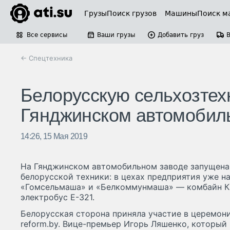
Грузы
Поиск грузов
Машины
Поиск м
Все сервисы
Ваши грузы
Добавить груз
← Спецтехника
Белорусскую сельхозтех
Гянджинском автомобил
14:26, 15 Мая 2019
На Гянджинском автомобильном заводе запущена
белорусской техники: в цехах предприятия уже 
«Гомсельмаша» и «Белкоммунмаша» — комбайн 
электробус E-321.
Белорусская сторона приняла участие в церемони
reform.by. Вице-премьер Игорь Ляшенко, который