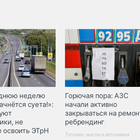
Горючая пора: АЗС
еднюю неделю
начали активно
ачнётся суета!»:
закрываться на ремон
куют
ребрендинг
ики, не
 освоить ЭТрН
Топливо, масла и автохимия