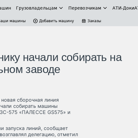
ашин
Грузовладельцам
Перевозчикам
АТИ-Доки
А
Ваши машины
Добавить машину
Заказы
нику начали собирать на
ьном заводе
 новая сборочная линия
начали собирать машины
КЗС-575 «ПАЛЕССЕ GS575» и
и запуска линий, сообщает
 возглавлял делегацию, отметил