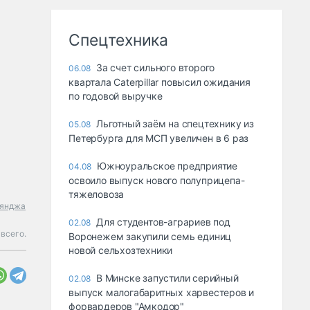
Спецтехника
За счет сильного второго
06.08
квартала Caterpillar повысил ожидания
по годовой выручке
Льготный заём на спецтехнику из
05.08
Петербурга для МСП увеличен в 6 раз
Южноуральское предприятие
04.08
освоило выпуск нового полуприцепа-
тяжеловоза
гянджа
Для студентов-аграриев под
02.08
всего.
Воронежем закупили семь единиц
новой сельхозтехники
В Минске запустили серийный
02.08
выпуск малогабаритных харвестеров и
форвардеров "Амкодор"