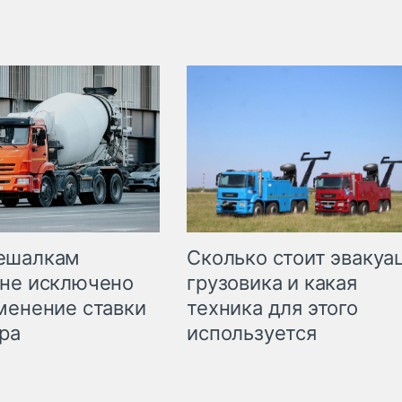
Сколько стоит эвакуа
ешалкам
грузовика и какая
не исключено
техника для этого
менение ставки
используется
ра